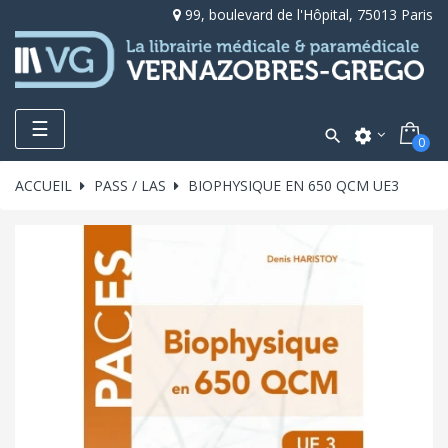
99, boulevard de l'Hôpital, 75013 Paris
Toggle
☰

settings
0
navigation
ACCUEIL
PASS / LAS
BIOPHYSIQUE EN 650 QCM UE3