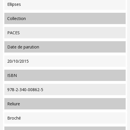
Ellipses
collection
PACES
date de parution
20/10/2015
ISBN
978-2-340-00862-5
reliure
Broché