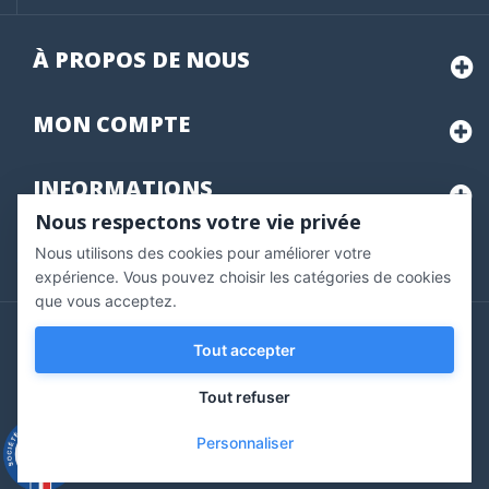
À PROPOS DE NOUS
MON
COMPTE
INFORMATIONS
Nous respectons votre vie privée
Nous utilisons des cookies pour améliorer votre
Marchand approuvé par la Société des Avis Garantis,
cliquez ici
pour vérifier
.
expérience. Vous pouvez choisir les catégories de cookies
que vous acceptez.
Copyright © 2020 Vernazobres Grego - tous droits
Tout accepter
réservés.
Tout refuser
Personnaliser
9.3
/10
543 avis