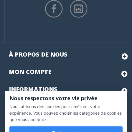
À PROPOS DE NOUS
MON
COMPTE
INFORMATIONS
Nous respectons votre vie privée
Nous utilisons des cookies pour améliorer votre
Marchand approuvé par la Société des Avis Garantis,
cliquez ici
pour vérifier
.
expérience. Vous pouvez choisir les catégories de cookies
que vous acceptez.
Copyright © 2020 Vernazobres Grego - tous droits