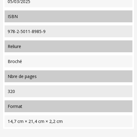
05/03/2025
ISBN
978-2-5011-8985-9
reliure
Broché
nbre de pages
320
format
14,7 cm × 21,4 cm × 2,2 cm