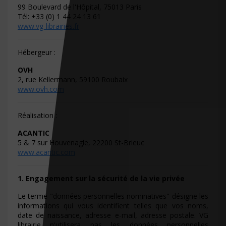
99 Boulevard de l'Hôpital, 75013 Paris
Tél: +33 (0) 1 44 24 13 61
www.vg-librairies.fr
Hébergeur :
OVH
2, rue Kellermann, 59100 Roubaix
www.ovh.com
Réalisation :
ACANTIC
5 & 7 sur Houvenagle, 22200 St-Brieuc
www.acantic.com
1. Engagement sur la sécurité de la vie privée
Le terme "données personnelles nominatives" désigne les
informations qui vous identifient telles que vos noms,
date de naissance, adresse e-mail, adresse postale. VG
librairie n'utilisera pas les données personnelles