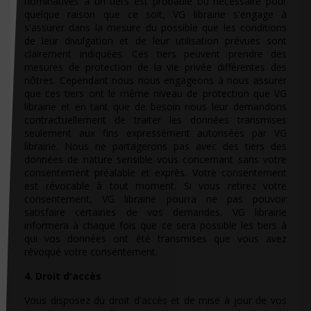
nominatives à un tiers est probable ou nécessaire pour
quelque raison que ce soit, VG librairie s'engage à
s'assurer dans la mesure du possible que les conditions
de leur divulgation et de leur utilisation prévues sont
clairement indiquées. Ces tiers peuvent prendre des
mesures de protection de la vie privée différentes des
nôtres. Cependant nous nous engageons à nous assurer
que ces tiers ont le même niveau de protection que VG
librairie et en tant que de besoin nous leur demandons
contractuellement de traiter les données transmises
seulement aux fins expressément autorisées par VG
librairie. Nous ne partagerons pas avec des tiers des
données de nature sensible vous concernant sans votre
consentement préalable et exprès. Votre consentement
est révocable à tout moment. Si vous retirez votre
consentement, VG librairie pourra ne pas pouvoir
satisfaire certaines de vos demandes. VG librairie
informera à chaque fois que ce sera possible les tiers à
qui vos données ont été transmises que vous avez
révoqué votre consentement.
4. Droit d'accès
Vous disposez du droit d'accès et de mise à jour de vos