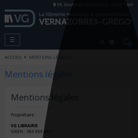
99, boulevard de l'Hôpital, 75013 Paris
Toggle
☰

settings
0
navigation
ACCUEIL
MENTIONS LÉGALES
Mentions légales
Mentions légales
Propriétaire :
VG LIBRAIRIE
SIREN : 383 959 897