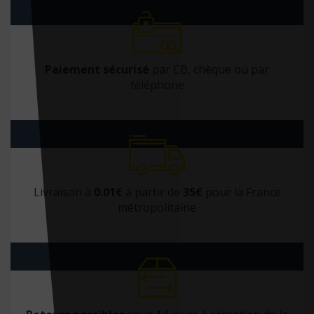
Paiement sécurisé
par CB, chèque ou par
téléphone
Livraison à
0.01€
à partir de
35€
pour la France
métropolitaine