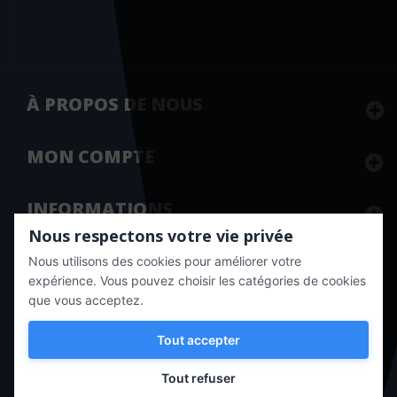
À PROPOS DE NOUS
MON
COMPTE
INFORMATIONS
Nous respectons votre vie privée
Nous utilisons des cookies pour améliorer votre
Marchand approuvé par la Société des Avis Garantis,
cliquez ici
pour vérifier
.
expérience. Vous pouvez choisir les catégories de cookies
que vous acceptez.
Copyright © 2020 Vernazobres Grego - tous droits
Tout accepter
réservés.
Tout refuser