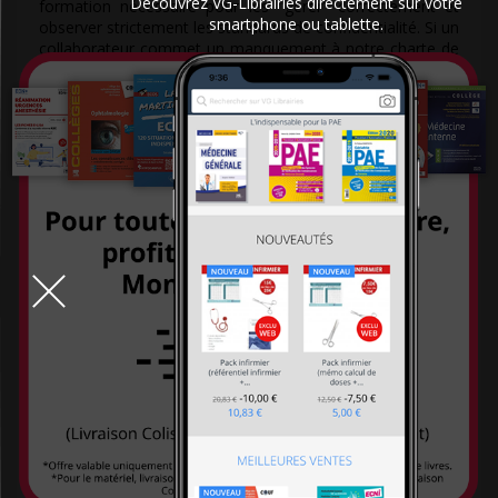
Découvrez VG-Librairies directement sur votre
formation nécessaire pour les "gérer" correctement et
smartphone ou tablette.
observer strictement les standards de confidentialité. Si un
collaborateur commet un manquement à notre charte de
protection de la vie privée, il sera sanctionné en
conséquence. Bien que nous ne puissions garantir
l'absence de perte, d'usage non autorisé ou d'altération
des données, nous faisons tout notre possible pour éviter
que surviennent de telles situations.
6. Données anonymes et "Cookies"
La plupart des informations que VG librairie recueille sur
ses sites sont des informations anonymes, tel que les
pages que vous visitez et les recherches que vous
entreprenez. Lorsque vous visitez notre site-web, nous ne
recueillons aucune donnée personnelle nominative de
votre part, à moins que vous nous ayez autorisé à le faire.
VG librairie utilise des informations anonymes afin d'aider
à améliorer le contenu de ses sites et d'obtenir des
statistiques globales sur leurs utilisateurs à des fins
internes et de marketing. Ainsi, VG librairie peut mettre en
place des "Cookies" qui recueillent la première partie du
nom de domaine de l'utilisateur (c'est-à-dire,
"domaine.com" tiré de l'adresse e-mail