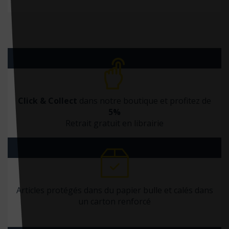
Click & Collect
dans notre boutique et profitez de
5%
Retrait gratuit en librairie
Articles protégés dans du papier bulle et calés dans
un carton renforcé