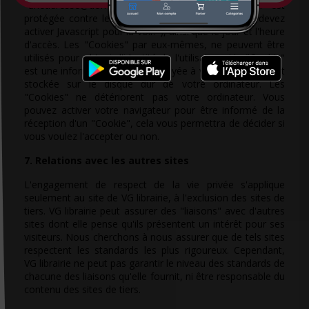
"uneadresse@domaine.com, cette adresse email est
protégée contre les robots des spammeurs, vous devez
activer Javascript pour la voir."), ainsi que le jour et l'heure
d'accès. Les "Cookies" par eux-mêmes, ne peuvent être
utilisés pour obtenir l'identité de l'utilisateur. Un "Cookie"
est une information qui est envoyée à votre navigateur et
stockée sur le disque dur de votre ordinateur. Les
"Cookies" ne détériorent pas votre ordinateur. Vous
pouvez activer votre navigateur pour être informé de la
réception d'un "Cookie", cela vous permettra de décider si
vous voulez l'accepter ou non.
7. Relations avec les autres sites
L'engagement de respect de la vie privée s'applique
seulement au site de VG librairie, à l'exclusion des sites de
tiers. VG librairie peut assurer des "liaisons" avec d'autres
sites dont elle pense qu'ils présentent un intérêt pour ses
visiteurs. Nous cherchons à nous assurer que de tels sites
respectent les standards les plus rigoureux. Cependant,
VG librairie ne peut pas garantir le niveau des standards de
chacune des liaisons qu'elle fournit, ni être responsable du
contenu des sites de tiers.