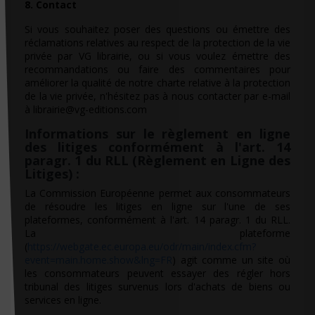
8. Contact
Si vous souhaitez poser des questions ou émettre des
réclamations relatives au respect de la protection de la vie
privée par VG librairie, ou si vous voulez émettre des
recommandations ou faire des commentaires pour
améliorer la qualité de notre charte relative à la protection
de la vie privée, n'hésitez pas à nous contacter par e-mail
à librairie@vg-editions.com
Informations sur le règlement en ligne
des litiges conformément à l'art. 14
paragr. 1 du RLL (Règlement en Ligne des
Litiges) :
La Commission Européenne permet aux consommateurs
de résoudre les litiges en ligne sur l'une de ses
plateformes, conformément à l'art. 14 paragr. 1 du RLL.
La plateforme
(
https://webgate.ec.europa.eu/odr/main/index.cfm?
event=main.home.show&lng=FR
) agit comme un site où
les consommateurs peuvent essayer des régler hors
tribunal des litiges survenus lors d'achats de biens ou
services en ligne.