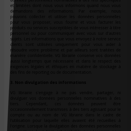
et limitées dont nous vous informons quand nous vous
demandons des informations. Par exemple, nous
pouvons collecter et utiliser les données personnelles
pour vous proposer, vous fournir et vous facturer les
produits ou services susceptibles de vous intéresser à titre
personnel ou pour communiquer avec vous sur d'autres
sujets. Les informations que vous envoyez à notre service
clients sont utilisées uniquement pour vous aider à
résoudre votre problème et par ailleurs sont traitées de
manière confidentielle. VG librairie conserve vos données
aussi longtemps que nécessaire et dans le respect des
exigences légales et éthiques en matière de stockage à
des fins de reporting ou de documentation.
3. Non divulgation des informations
VG librairie s'engage à ne pas vendre, partager, ni
divulguer vos données personnelles nominatives à des
tiers. Cependant, ces données peuvent être
occasionnellement transmises à des tiers agissant pour le
compte ou au nom de VG librairie dans le cadre de
l'utilisation pour laquelle elles avaient été recueillies à
l'origine. Lorsque la divulgation des données personnelles