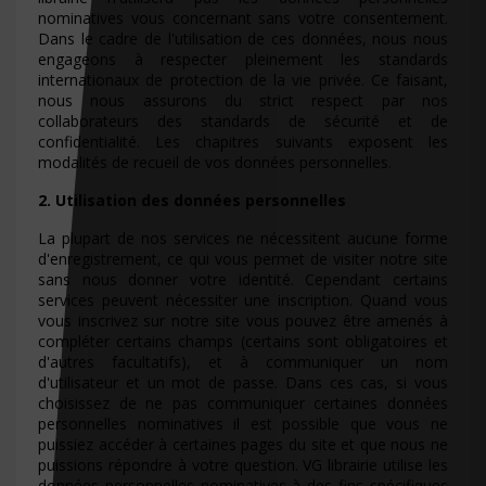
nominatives vous concernant sans votre consentement.
Dans le cadre de l'utilisation de ces données, nous nous
engageons à respecter pleinement les standards
internationaux de protection de la vie privée. Ce faisant,
nous nous assurons du strict respect par nos
collaborateurs des standards de sécurité et de
confidentialité. Les chapitres suivants exposent les
modalités de recueil de vos données personnelles.
2. Utilisation des données personnelles
La plupart de nos services ne nécessitent aucune forme
d'enregistrement, ce qui vous permet de visiter notre site
sans nous donner votre identité. Cependant certains
services peuvent nécessiter une inscription. Quand vous
vous inscrivez sur notre site vous pouvez être amenés à
compléter certains champs (certains sont obligatoires et
d'autres facultatifs), et à communiquer un nom
d'utilisateur et un mot de passe. Dans ces cas, si vous
choisissez de ne pas communiquer certaines données
personnelles nominatives il est possible que vous ne
puissiez accéder à certaines pages du site et que nous ne
puissions répondre à votre question. VG librairie utilise les
données personnelles nominatives à des fins spécifiques