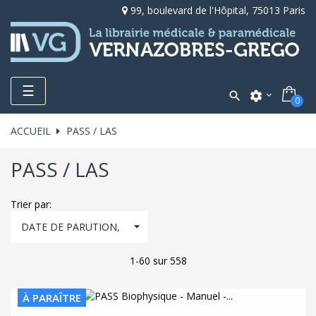
99, boulevard de l'Hôpital, 75013 Paris
Toggle
☰

settings
0
navigation
ACCUEIL
PASS / LAS
PASS / LAS
Trier par:

DATE DE PARUTION,
DÉCROISSANT
1-60 sur 558
À PARAÎTRE