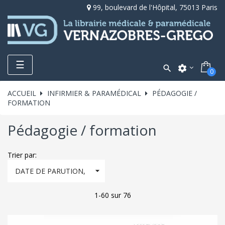
99, boulevard de l'Hôpital, 75013 Paris
Toggle
☰

settings
0
navigation
ACCUEIL
INFIRMIER & PARAMÉDICAL
PÉDAGOGIE /
FORMATION
Pédagogie / formation
Trier par:

DATE DE PARUTION,
DÉCROISSANT
1-60 sur 76