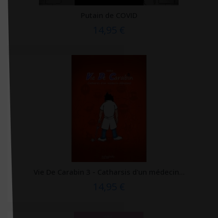
L'Iconoclaste
Putain de COVID
L'Observatoire
14,95 €
L'opportun
La Documentation Française
LA MAISON
La Martinière
La Presse éditions
Labor et Fides
Lamarre
Langue au Chat
Larousse
Vie De Carabin 3 - Catharsis d'un médecin...
Lavoisier Médecine sciences
14,95 €
LAVOISIER MSP
Lavoisier Tec & Doc