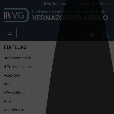
99, boulevard de l'Hôpital, 75013 Paris
Toggle
☰

settings
0
navigation
ÉDITEURS
3M™ Littmann®
4 Trainer éditions
Actes Sud
ACV
ADA éditions
AFD
AHJ thérapie