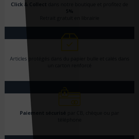
Masson
Click & Collect
dans notre boutique et profitez de
5%
Med'Com
Retrait gratuit en librairie
Med-line
Medbag
Médecine & hygiène
Médecine sciences
Articles protégés dans du papier bulle et calés dans
un carton renforcé
Médecine sciences Flammarion
Medi'strophe
Mediaspaul
Médicilline
Médicis
Paiement sécurisé
par CB, chèque ou par
téléphone
MediPlogs
Mémoire d'Encrier