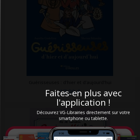
Familium
Fayard
FENTAC
First éditions
Firsty
Flammarion
Folio
Guérisseuses : d'hier et d'aujourd'hui
Foucher
Faites-en plus avec
17,90 €
Frafito
l'application !
France agricole
Découvrez VG-Librairies directement sur votre
Frison Roche
smartphone ou tablette.
Gallimard
Gallmeister