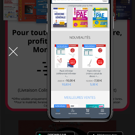
Gange
Gereso
Gerfaut
Gima
Giunti psychometrics
Glénat
Global media santé
Grancher
Grasset
Vie De Carabin - Dossiers médicaux - Tome...
Grego
17,99 €
Gregson
Gremese
Groupe Ciel