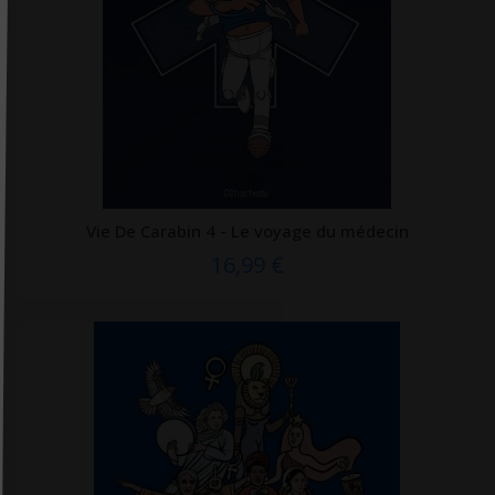
Elsevier Masson
Enrick B. Éditions
ENRICK.B Editions
EPFL Press
Erès
ERPI
ESF éditeur
Vie De Carabin 4 - Le voyage du médecin
16,99 €
Eska
Espace ID
Estem
Estem Vuibert
Exergue
Exuvie Editions
Eyrolles