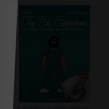
CHU Sainte-Justine
City éditions
CNGE
CNGOF
CNRS éditions
Coédition Francis Lefebvre/Dalloz
Comed
Contre-dires
Dalloz
Dangles
Dauphin (Editions du)
David
Vie De Carabin 5 - Le médecin au pays des...
DDB