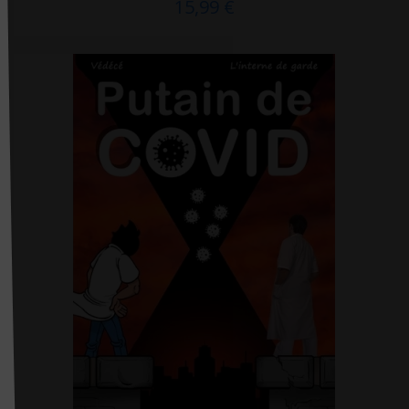
15,99 €
Jaypee
JBH santé
JC Lattès
Joe éditions
John Libbey eurotext
Josette Lyon
Jouvence
K'noé
Kennes
Kubik Editions
L'ARGUS de l'assurance
L'Etudiant
L'Harmattan