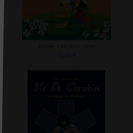
Editions phlébologiques françaises
Editions Quæ
Editions Robert Atlani
Editions Robert Jauze
Editions universitaires européennes
Astérix - L'Iris blanc - n°40
Editions Véga
10,50 €
EDK
Edoya éditions
EDP sciences
EHESP
Ellébore
Ellipses
Elsevier