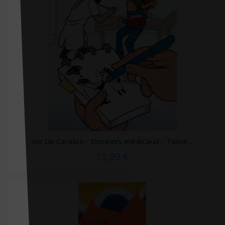
Les éditions de médecine
Les Arènes
Les Echappés éditions
Les éditions du Cerf
LES EDITIONS DU GENEPI
Les Éditions L'Atelier d'M
Les points sur les i
Lettmotif Editions
Vie De Carabin - Dossiers médicaux - Tome...
LexisNexis
13,99 €
LGDJ
Liberté éditions
Librairie Garancière
Librairie Garancière