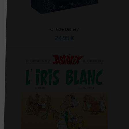
Editions De Fallois
Editions de l'homme
Editions de minuit
Oracle Disney
Editions de Santé
24,95 €
Editions du 81
Editions du Courroux
Editions du Lau
Editions du Puits fleuri
Editions EMS
Editions La Plage
Éditions Liberté
Editions médicales internationales
Editions Métailié