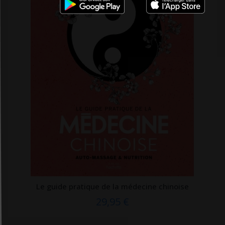
Guy Trédaniel
H & K
Hachette
Hachette Pratique
HarperCollins France
Heine
Heine scientific
Helvetiq
Hémisphères éditions
Hermann
Hermès Lavoisier
Le guide pratique de la médecine chinoise
Heures de France
29,95 €
Holtex