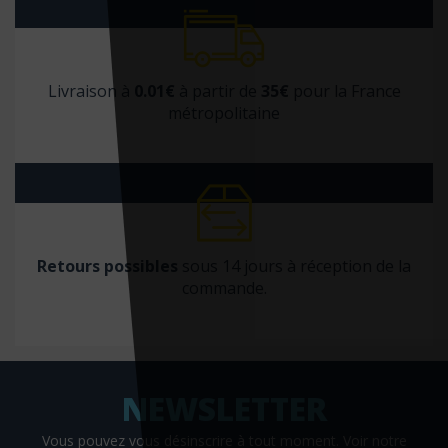
Merci les Livres
Michalon
Michel Lafon
Livraison à
0.01€
à partir de
35€
pour la France
Mosaïque Santé
métropolitaine
Nanika
Nathan
Nonin
NOUVEAU MONDE
Retours possibles
sous 14 jours à réception de la
OAM
commande.
Odile Jacob
Omron
Ophrys
Ortho édition
Vous pouvez vous désinscrire à tout moment. Voir
notre
Ouvrage Médical