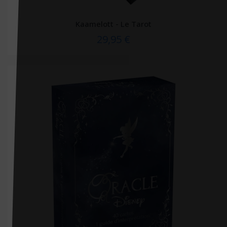
Docteur Toons
Kaamelott - Le Tarot
Doin
29,95 €
Dorling Kindersley
Dunod
Dupont médical
ECOLE DES LOISIRS EDITIONS
Ecole Polytechnique (editions)
Edan
Edilivre
Edimark santé
Ediscience
Editions 41
Editions CDP