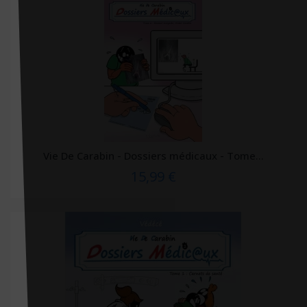
Le Bord de l'eau
Le Coudrier
Le Courrier du Livre
Le Figaro éditions
Le Jour
Le lotus et l'éléphant
Vie De Carabin - Dossiers médicaux - Tome...
Le moniteur des pharmacies
15,99 €
Le muscadier
Le souffle d'or
Le Tripode
Leduc
Leduc. S éditions
LEH