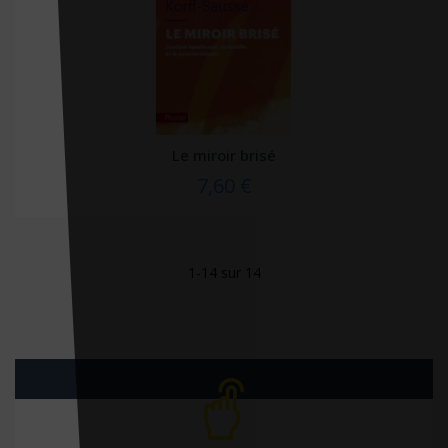
Lieux dits
Livre de poche
Luc Pire
Luxamed
MA éditions
Le miroir brisé
7,60 €
Macro Editions
Maloine
Mango
1-14 sur 14
MAPAR
Marabout
Mardaga
MARDAGA PIERRE
Marie B