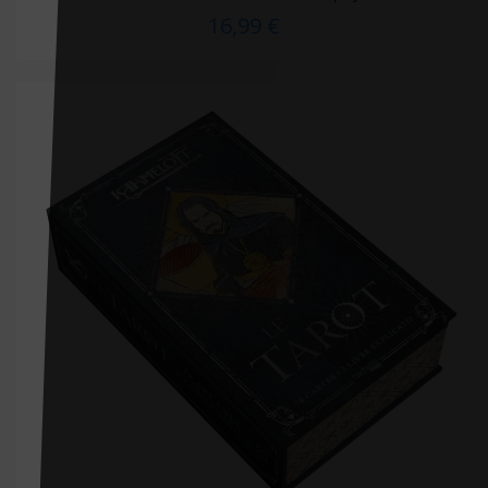
16,99 €
De Bibliotheca
De Boeck
De Boeck Estem
De Boeck Solal
DE BOECK SUP
De Boissy
De Mortagne
Débats Publics
Delachaux et Niestlé
Delcourt
Delmas
Desiris
Dimatex