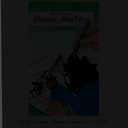
Horay
Hospihub éditions
Huginn & Muninn
Humensciences Editions
Hygée Editions
Ideo
IFEq éditions
IFHE éditions
Imago
In press
Interéditions
IVT éditions
J'ai lu
Vie De Carabin - Dossiers médicaux - Tome...