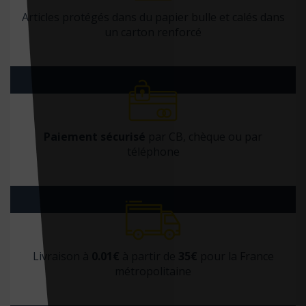
Articles protégés dans du papier bulle et calés dans
Familium
un carton renforcé
Fayard
FENTAC
First éditions
Firsty
Paiement sécurisé
par CB, chèque ou par
Flammarion
téléphone
Folio
Foucher
Frafito
France agricole
Frison Roche
Livraison à
0.01€
à partir de
35€
pour la France
métropolitaine
Gallimard
Gallmeister