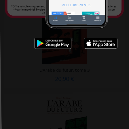
Editions De Fallois
Editions de l'homme
Editions de minuit
Editions de Santé
Editions du 81
Editions du Courroux
Editions du Lau
L'Arabe du futur, tome 3
Editions du Puits fleuri
20,90 €
Editions EMS
Editions La Plage
Éditions Liberté
Editions médicales internationales
Editions Métailié