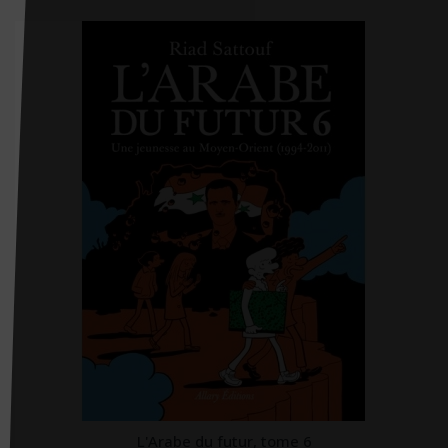
CHU Sainte-Justine
City éditions
CNGE
CNGOF
CNRS éditions
Coédition Francis Lefebvre/Dalloz
Comed
Contre-dires
Dalloz
Dangles
Dauphin (Editions du)
David
L'Arabe du futur, tome 6
DDB