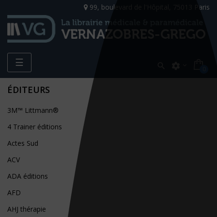
99, boulevard de l'Hôpital, 75013 Paris
Toggle
☰

settings
0
navigation
ÉDITEURS
3M™ Littmann®
4 Trainer éditions
Actes Sud
ACV
ADA éditions
AFD
AHJ thérapie