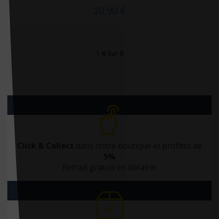
Elsevier Masson
20,90 €
Enrick B. Éditions
ENRICK.B Editions
EPFL Press
1-6 sur 6
Erès
ERPI
ESF éditeur
Eska
Espace ID
Click & Collect
dans notre boutique et profitez de
Estem
5%
Retrait gratuit en librairie
Estem Vuibert
Exergue
Exuvie Editions
Eyrolles