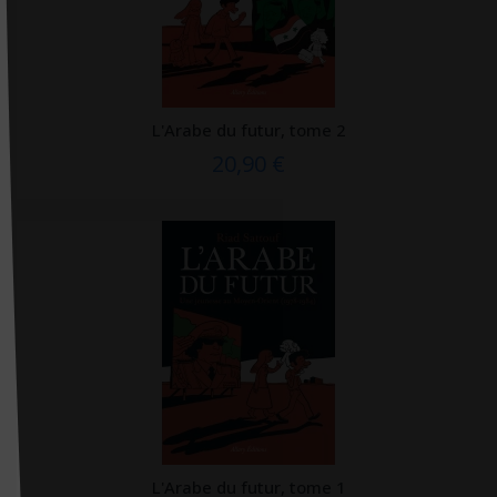
Editions phlébologiques françaises
Editions Quæ
Editions Robert Atlani
Editions Robert Jauze
L'Arabe du futur, tome 2
20,90 €
Editions universitaires européennes
Editions Véga
EDK
Edoya éditions
EDP sciences
EHESP
Ellébore
Ellipses
Elsevier
L'Arabe du futur, tome 1