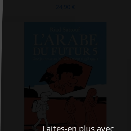
24,90 €
De Bibliotheca
De Boeck
De Boeck Estem
De Boeck Solal
DE BOECK SUP
De Boissy
De Mortagne
Débats Publics
Delachaux et Niestlé
Delcourt
Delmas
Desiris
Faites-en plus avec
Dimatex