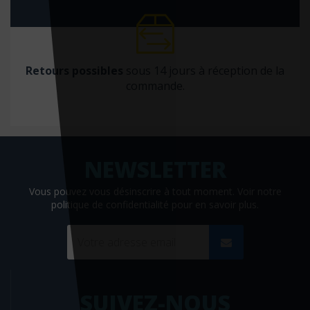
Gange
Gereso
Gerfaut
Retours possibles
sous 14 jours à réception de la
commande.
Gima
Giunti psychometrics
Glénat
Global media santé
Grancher
Vous pouvez vous désinscrire à tout moment. Voir
notre
politique de confidentialité
pour en savoir plus.
Grasset
Grego
Gregson
Gremese
SUIVEZ-NOUS
Groupe Ciel