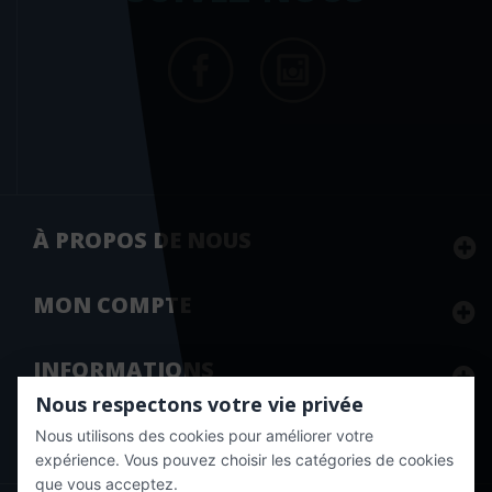
Guy Trédaniel
H & K
Hachette
Hachette Pratique
HarperCollins France
Heine
À PROPOS DE NOUS
Heine scientific
Helvetiq
MON
COMPTE
Hémisphères éditions
Hermann
INFORMATIONS
Hermès Lavoisier
Nous respectons votre vie privée
Heures de France
Nous utilisons des cookies pour améliorer votre
Marchand approuvé par la Société des Avis Garantis,
cliquez ici
pour vérifier
.
expérience. Vous pouvez choisir les catégories de cookies
Holtex
que vous acceptez.