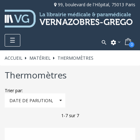
99, boulevard de l'Hôpital, 75013 Paris
Toggle
☰

settings
0
navigation
ACCUEIL
MATÉRIEL
THERMOMÈTRES
Thermomètres
Trier par:

DATE DE PARUTION,
DÉCROISSANT
1-7 sur 7