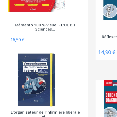
Anfortas
Anthemis
Apogée
Mémento 100 % visuel - L’UE B.1
Arènes (Editions Les)
Sciences...
Réflexes
Armand Colin
16,50 €
Arnette
14,90 €
Arsi
Atlande
Balland
Bayard Jeunesse
BD PSY
Belin
Béliveau
L'organisateur de l'infirmière libérale
et...