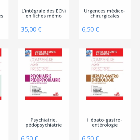
L'intégrale des ECNi
Urgences médico-
es
en fiches mémo
chirurgicales
35,00 €
6,50 €
Psychiatrie,
Hépato-gastro-
pédopsychiatrie
entérologie
6,50 €
6,50 €