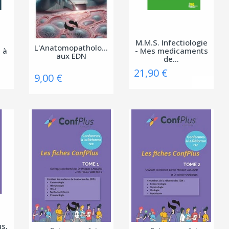
M.M.S. Infectiologie
L'Anatomopathologie
 à
- Mes medicaments
aux EDN
de...
21,90 €
9,00 €
us,