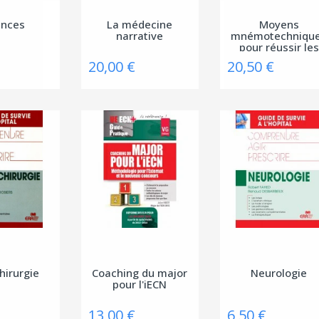
ences
La médecine
Moyens
narrative
mnémotechniqu
pour réussir les
ECNi
20,00 €
20,50 €
hirurgie
Coaching du major
Neurologie
pour l'iECN
13,00 €
6,50 €