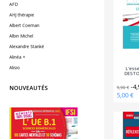
AFD
AHJ thérapie
Albert Coeman
Albin Michel
Alexandre Stanké
Alinéa +
Alisio
L'esse
DEST
AliveCor
-4,
NOUVEAUTÉS
9,90 €
Allary éditions
5,00 €
Alpen
Alpha Pict
Alphil éditions
Amphora