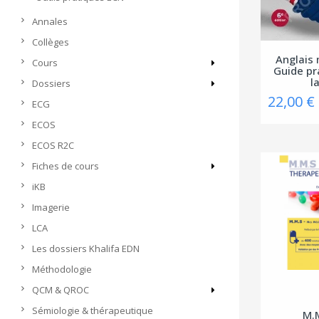
Annales
Collèges
Anglais 
Cours
Guide pr
la
Dossiers
22,00 €
ECG
ECOS
ECOS R2C
Fiches de cours
iKB
Imagerie
LCA
Les dossiers Khalifa EDN
Méthodologie
QCM & QROC
Sémiologie & thérapeutique
M.