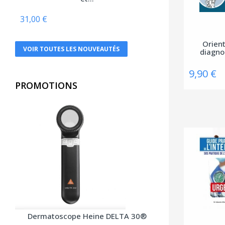
Belles lettres
Berger Levrault
31,00 €
Bien lire
Orien
VOIR TOUTES LES NOUVEAUTÉS
diagno
Biocare
Braun
9,90 €
PROMOTIONS
Breal
Bruylant
Buchet-Chastel
Busquet
Cassini
CEDH
Celse
Chariot d'or
Dermatoscope Heine DELTA 30®
Chenelière éducation