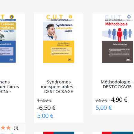
(1 avis)
mens
Syndromes
Méthodologie -
entaires
indispensables -
DESTOCKAGE
ECNi -
DESTOCKAGE
OCKAGE
-4,90 €
11,50 €
9,90 €
-6,50 €
5,00 €
5,00 €
(1)