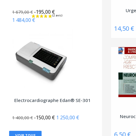
Christophe Geoffroy éditions
Urg
-195,00 €
1 679,00 €
Chronique Sociale
1 484,00 €
14,50 €
CHU Sainte-Justine
City éditions
CNGE
CNGOF
CNRS éditions
Coédition Francis Lefebvre/Dalloz
Comed
Electrocardiographe Edan® SE-301
Contre-dires
Dalloz
Neuroc
-150,00 €
1 250,00 €
1 400,00 €
Dangles
Dauphin (Editions du)
6,50 €
VOIR TOUS