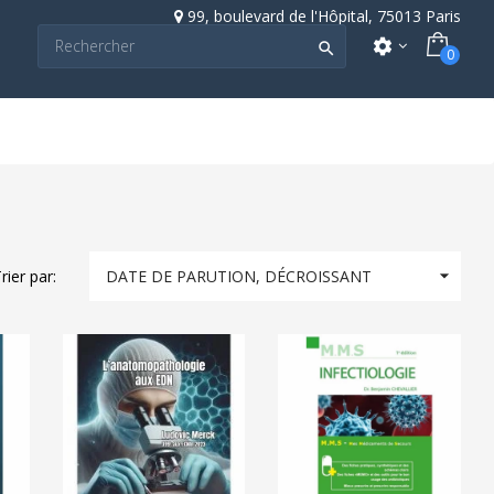
99, boulevard de l'Hôpital, 75013 Paris
settings

0

rier par:
DATE DE PARUTION, DÉCROISSANT