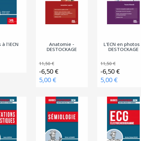
 à l'iECN
Anatomie -
L'ECN en photos 
DESTOCKAGE
DESTOCKAGE
11,50 €
11,50 €
-6,50 €
-6,50 €
5,00 €
5,00 €