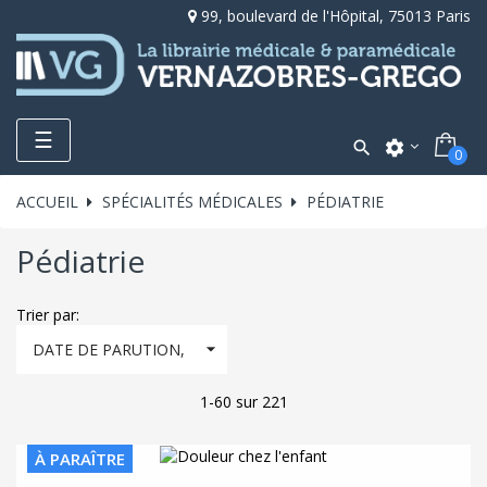
99, boulevard de l'Hôpital, 75013 Paris
Toggle
☰

settings
0
navigation
ACCUEIL
SPÉCIALITÉS MÉDICALES
PÉDIATRIE
Pédiatrie
Trier par:

DATE DE PARUTION,
DÉCROISSANT
1-60 sur 221
À PARAÎTRE