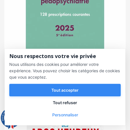
Nous respectons votre vie privée
Nous utilisons des cookies pour améliorer votre
Ordonnances en Psychiatrie et...
expérience. Vous pouvez choisir les catégories de cookies
que vous acceptez.
39,00 €
Tout accepter
Tout refuser
Personnaliser
9.3
/10
543 avis