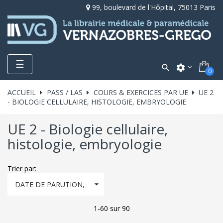
99, boulevard de l'Hôpital, 75013 Paris
Toggle
☰

settings
0
navigation
ACCUEIL
PASS / LAS
COURS & EXERCICES PAR UE
UE 2
- BIOLOGIE CELLULAIRE, HISTOLOGIE, EMBRYOLOGIE
UE 2 - Biologie cellulaire,
histologie, embryologie
Trier par:

DATE DE PARUTION,
DÉCROISSANT
1-60 sur 90