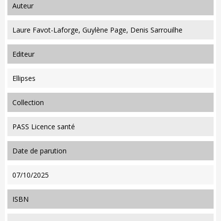
auteur
Laure Favot-Laforge, Guylène Page, Denis Sarrouilhe
editeur
Ellipses
collection
PASS Licence santé
date de parution
07/10/2025
ISBN