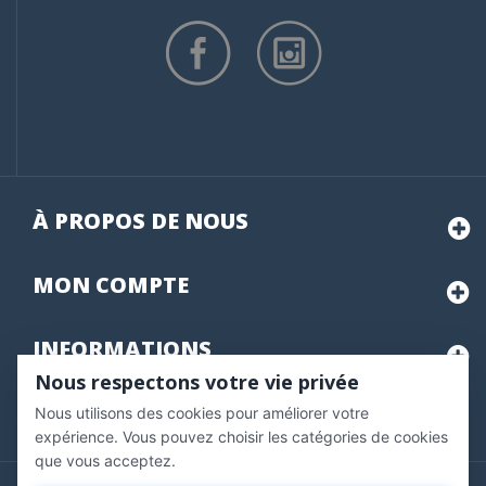
À PROPOS DE NOUS
MON
COMPTE
INFORMATIONS
Nous respectons votre vie privée
Nous utilisons des cookies pour améliorer votre
Marchand approuvé par la Société des Avis Garantis,
cliquez ici
pour vérifier
.
expérience. Vous pouvez choisir les catégories de cookies
que vous acceptez.