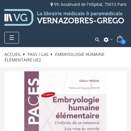
99, boulevard de l'Hôpital, 75013 Paris
Toggle
☰

settings
0
navigation
ACCUEIL
PASS / LAS
EMBRYOLOGIE HUMAINE
ÉLÉMENTAIRE UE2