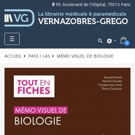
99, boulevard de l'Hôpital, 75013 Paris
Toggle
☰

settings
0
navigation
ACCUEIL
PASS / LAS
MÉMO VISUEL DE BIOLOGIE