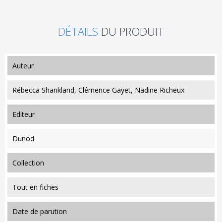
DÉTAILS
DU PRODUIT
auteur
Rébecca Shankland, Clémence Gayet, Nadine Richeux
editeur
Dunod
collection
Tout en fiches
date de parution