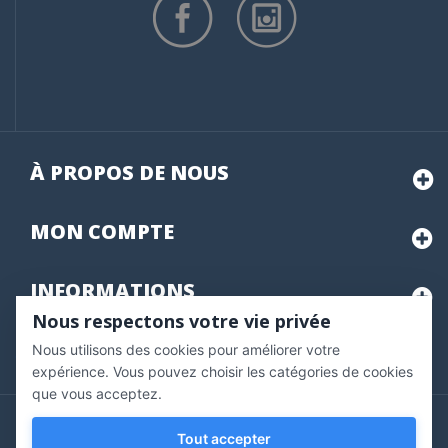
À PROPOS DE NOUS
MON
COMPTE
INFORMATIONS
Nous respectons votre vie privée
Nous utilisons des cookies pour améliorer votre
Marchand approuvé par la Société des Avis Garantis,
cliquez ici
pour vérifier
.
expérience. Vous pouvez choisir les catégories de cookies
que vous acceptez.
Copyright © 2020 Vernazobres Grego - tous droits
Tout accepter
réservés.