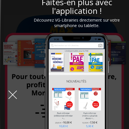
Faites-en plus avec
1-1 sur 1
l'application !
CHU Sainte-Justine
City éditions
Découvrez VG-Librairies directement sur votre
smartphone ou tablette.
CNGE
CNGOF
CNRS éditions
Coédition Francis Lefebvre/Dalloz
Comed
Contre-dires
Dalloz
Dangles
Dauphin (Editions du)
David
DDB