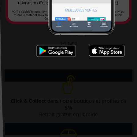
Max, la boîte à histoires
De Bibliotheca
69,90 €
De Boeck
De Boeck Estem
De Boeck Solal
1-1 sur 1
DE BOECK SUP
De Boissy
De Mortagne
Débats Publics
Delachaux et Niestlé
Click & Collect
dans notre boutique et profitez de
Delcourt
5%
Delmas
Retrait gratuit en librairie
Desiris
Dimatex