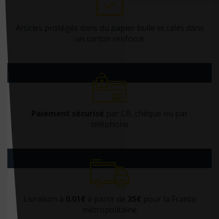
Docteur Toons
Doin
Articles protégés dans du papier bulle et calés dans
un carton renforcé
Dorling Kindersley
Dunod
Dupont médical
ECOLE DES LOISIRS EDITIONS
Ecole Polytechnique (editions)
Paiement sécurisé
par CB, chèque ou par
téléphone
Edan
Edilivre
Edimark santé
Ediscience
Editions 41
Livraison à
0.01€
à partir de
35€
pour la France
métropolitaine
Editions CDP