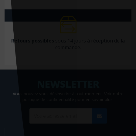
Editions De Fallois
Editions de l'homme
Editions de minuit
Editions de Santé
Retours possibles
sous 14 jours à réception de la
Editions du 81
commande.
Editions du Courroux
Editions du Lau
Editions du Puits fleuri
Editions EMS
Vous pouvez vous désinscrire à tout moment. Voir
notre
Editions La Plage
politique de confidentialité
pour en savoir plus.
Éditions Liberté
Editions médicales internationales
Editions Métailié