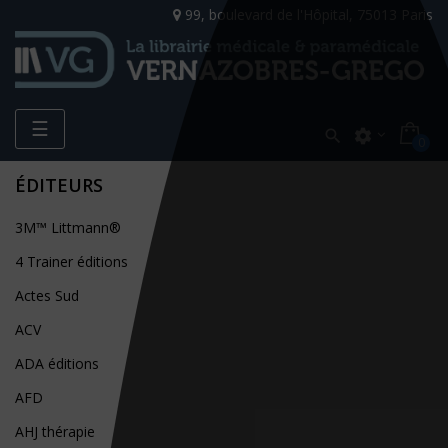
99, boulevard de l'Hôpital, 75013 Paris
Toggle
☰

settings
0
navigation
ÉDITEURS
3M™ Littmann®
4 Trainer éditions
Actes Sud
ACV
ADA éditions
AFD
AHJ thérapie