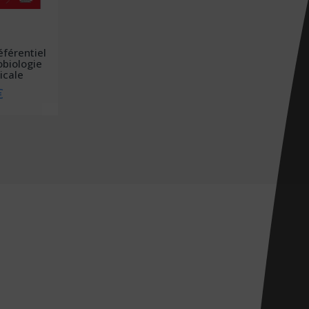
éférentiel
obiologie
icale
€