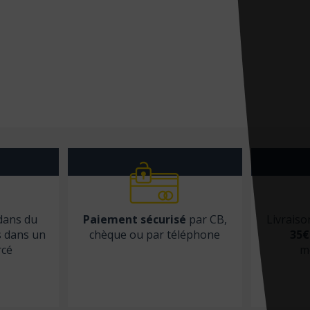
 dans du
Paiement sécurisé
par CB,
Livraiso
s dans un
chèque ou par téléphone
35€
rcé
m