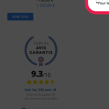
1 250,00 €
Berger Levrault
Bien lire
VOIR TOUS
Biocare
Braun
Breal
Bruylant
Buchet-Chastel
Busquet
Cassini
CEDH
Celse
Chariot d'or
Chenelière éducation