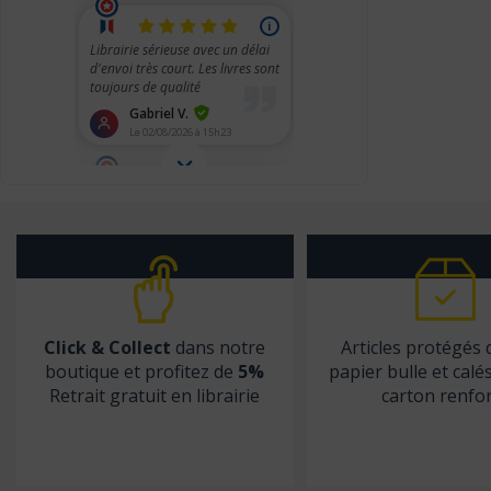
Christophe Geoffroy éditions
Chronique Sociale
CHU Sainte-Justine
City éditions
CNGE
CNGOF
CNRS éditions
Coédition Francis Lefebvre/Dalloz
Comed
Click & Collect
dans notre
Articles protégés
Contre-dires
boutique et profitez de
5%
papier bulle et calé
Dalloz
Retrait gratuit en librairie
carton renfo
Dangles
Dauphin (Editions du)