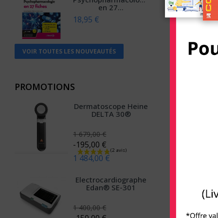
en 27...
Anthemis
18,95 €
Apogée
Arènes (Editions Les)
VOIR TOUTES LES NOUVEAUTÉS
Armand Colin
Arnette
PROMOTIONS
Arsi
Dermatoscope Heine
Atlande
DELTA 30®
Balland
1 679,00 €
-195,00 €
Bayard Jeunesse
1 484,00 €
BD PSY
Electrocardiographe
Belin
Edan® SE-301
Béliveau
1 400,00 €
Belles lettres
-150,00 €