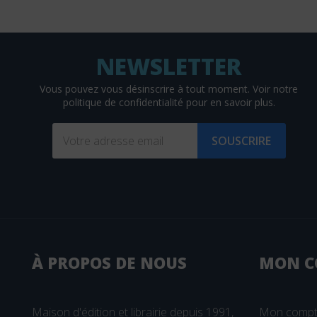
David
DDB
De Bibliotheca
De Boeck
Vous pouvez vous désinscrire à tout moment. Voir
notre
politique de confidentialité
pour en savoir plus.
De Boeck Estem
De Boeck Solal
SOUSCRIRE
DE BOECK SUP
De Boissy
De Mortagne
(2 avis)
Débats Publics
Delachaux et Niestlé
À PROPOS DE NOUS
MON
C
Delcourt
Delmas
Maison d'édition et librairie depuis 1991,
Mon comp