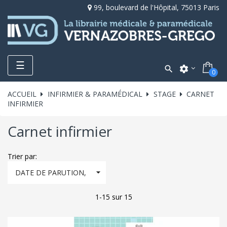
99, boulevard de l'Hôpital, 75013 Paris
Toggle
☰

settings
0
navigation
ACCUEIL
INFIRMIER & PARAMÉDICAL
STAGE
CARNET
INFIRMIER
Carnet infirmier
Trier par:

DATE DE PARUTION,
DÉCROISSANT
1-15 sur 15