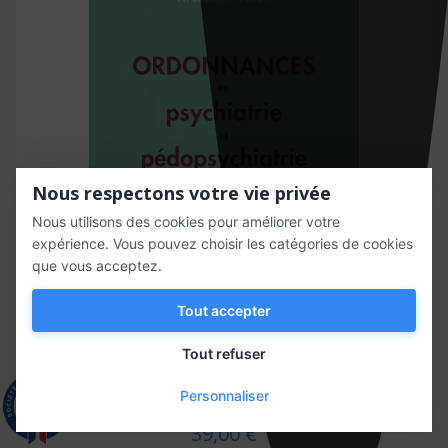
Nous respectons votre vie privée
Nous utilisons des cookies pour améliorer votre
expérience. Vous pouvez choisir les catégories de cookies
que vous acceptez.
Tout accepter
Tout refuser
Ordonnances en Psychiatrie et...
Personnaliser
9.3
/10
543 avis
39,00 €