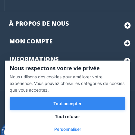
À PROPOS DE NOUS
MON
COMPTE
INFORMATIONS
Nous respectons votre vie privée
Nous utilisons des cookies pour améliorer votre
Marchand approuvé par la Société des Avis Garantis,
cliquez ici
pour vérifier
.
expérience. Vous pouvez choisir les catégories de cookies
que vous acceptez.
Copyright © 2020 Vernazobres Grego - tous droits
Tout accepter
réservés.
Tout refuser
Personnaliser
9.3
/10
543 avis