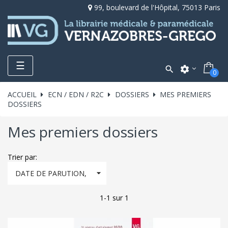
99, boulevard de l'Hôpital, 75013 Paris
Toggle
☰

settings
0
navigation
ACCUEIL
ECN / EDN / R2C
DOSSIERS
MES PREMIERS
DOSSIERS
Mes premiers dossiers
Trier par:

DATE DE PARUTION,
DÉCROISSANT
1-1 sur 1