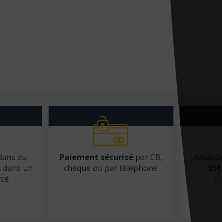
 dans du
Paiement sécurisé
par CB,
Livraiso
s dans un
chèque ou par téléphone
35€
rcé
m