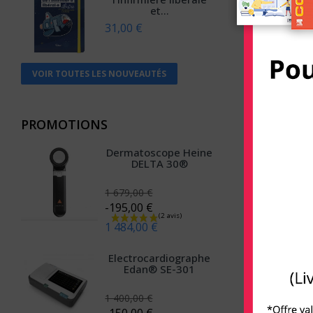
et...
Anthemis
31,00 €
Apogée
Arènes (Editions Les)
VOIR TOUTES LES NOUVEAUTÉS
Armand Colin
Arnette
PROMOTIONS
Arsi
Dermatoscope Heine
Atlande
DELTA 30®
Balland
1 679,00 €
-195,00 €
Bayard Jeunesse
1 484,00 €
BD PSY
Electrocardiographe
Belin
Edan® SE-301
Béliveau
1 400,00 €
Belles lettres
-150,00 €