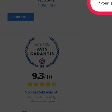
1 250,00 €
Berger Levrault
Bien lire
VOIR TOUS
Biocare
Braun
Breal
Bruylant
Buchet-Chastel
Busquet
Cassini
CEDH
Celse
Chariot d'or
Chenelière éducation