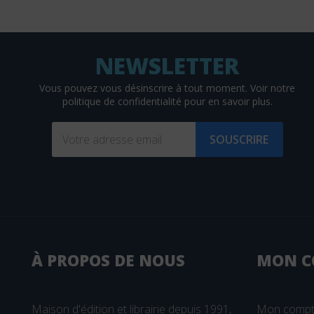
David
DDB
De Bibliotheca
De Boeck
Vous pouvez vous désinscrire à tout moment. Voir
notre
politique de confidentialité
pour en savoir plus.
De Boeck Estem
De Boeck Solal
SOUSCRIRE
DE BOECK SUP
De Boissy
De Mortagne
(2 avis)
Débats Publics
Delachaux et Niestlé
À PROPOS DE NOUS
MON
C
Delcourt
Delmas
Maison d'édition et librairie depuis 1991,
Mon comp