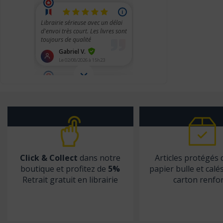
Christophe Geoffroy éditions
Chronique Sociale
CHU Sainte-Justine
City éditions
CNGE
CNGOF
CNRS éditions
Coédition Francis Lefebvre/Dalloz
Comed
Click & Collect
dans notre
Articles protégés
Contre-dires
boutique et profitez de
5%
papier bulle et calé
Dalloz
Retrait gratuit en librairie
carton renfo
Dangles
Dauphin (Editions du)