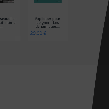
sexuelle :
Expliquer pour
tif intime
soigner - Les
...
dynamiques...
29,90 €