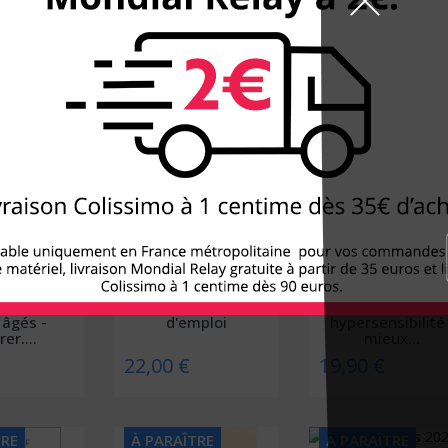
18,00 €
18,00 €
TRE
À PARAÎTRE
À PARAÎTRE
ctions des
Le couple, mode
Haut potentiel e
 âgés -
d'emploi
hypersensibilité 
er,...
mieux...
22,00 €
19,90 €
TRE
À PARAÎTRE
À PARAÎTRE