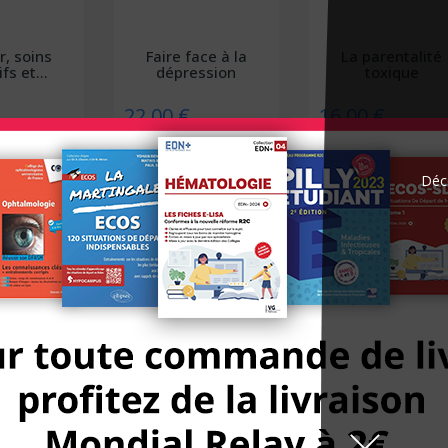
r, soins
Faire face à la
La parentalité
ifs et...
dépression
toxique
22,00 €
16,00 €
Déco
TRE
À PARAÎTRE
À PARAÎTRE
on sevrage
Art-thérapie - 100
Les 7 concepts
lcool
questions pour...
fondamentaux d
Maths