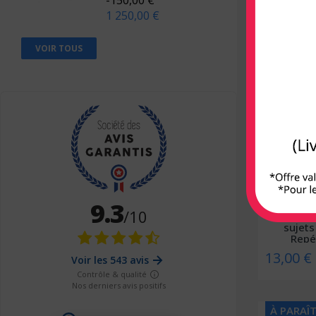
22,00 €
1 250,00 €
Berger Levrault
Bien lire
VOIR TOUS
À PARAÎ
Biocare
Braun
Breal
Bruylant
Buchet-Chastel
Busquet
Cassini
Les addi
sujets
CEDH
Repér
13,00 €
Celse
Chariot d'or
Chenelière éducation
À PARAÎ