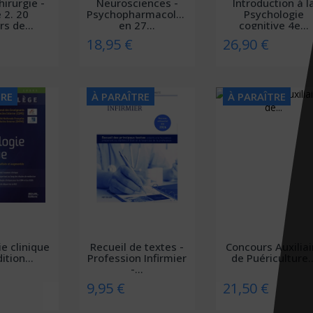
hirurgie -
Neurosciences -
Introduction à l
 2. 20
Psychopharmacologie
Psychologie
rs de...
en 27...
cognitive 4e...
18,95 €
26,90 €
TRE
À PARAÎTRE
À PARAÎTRE
e clinique
Recueil de textes -
Concours Auxiliai
ition...
Profession Infirmier
de Puériculture..
-...
9,95 €
21,50 €