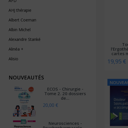
AFD
AHJ thérapie
Albert Coeman
Albin Michel
Alexandre Stanké
To
l’Ergoth
Alinéa +
cartes 
et
Alisio
19,95 €
AliveCor
NOUVEAUTÉS
Allary éditions
NOUVEA
Alpen
ECOS - Chirurgie -
Tome 2. 20 dossiers
Alpha Pict
de...
20,00 €
Alphil éditions
Amphora
Neurosciences -
Anfortas
Psychopharmacologie