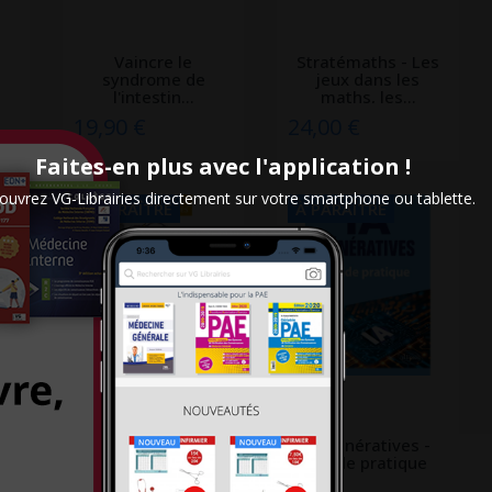
Vaincre le
Stratémaths - Les
syndrome de
jeux dans les
l'intestin...
maths, les...
19,90 €
24,00 €
Faites-en plus avec l'application !
uvrez VG-Librairies directement sur votre smartphone ou tablette.
À PARAÎTRE
À PARAÎTRE
La maladie de
IA génératives -
es
Parkinson
Guide pratique