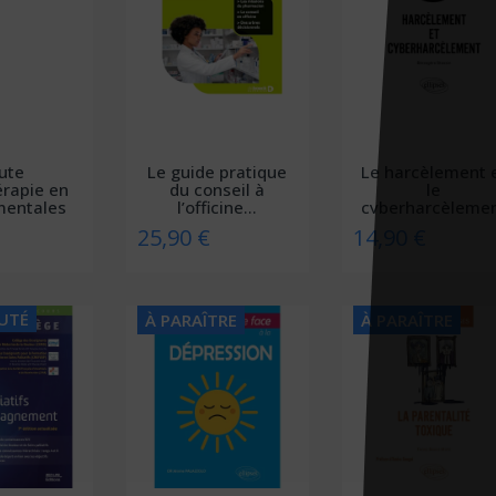
ute
Le guide pratique
Le harcèlement 
érapie en
du conseil à
le
mentales
l’officine...
cyberharcèleme
...
25,90 €
14,90 €
UTÉ
À PARAÎTRE
À PARAÎTRE