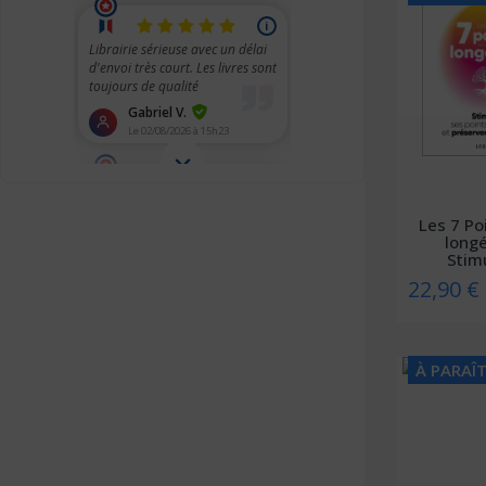
Christophe Geoffroy éditions
Chronique Sociale
CHU Sainte-Justine
City éditions
CNGE
CNGOF
Les 7 Po
CNRS éditions
longé
Stimu
Coédition Francis Lefebvre/Dalloz
22,90 €
Comed
Contre-dires
À PARAÎ
Dalloz
Dangles
Dauphin (Editions du)