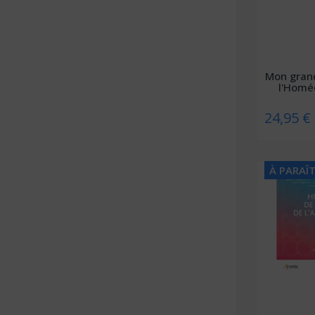
David
DDB
De Bibliotheca
Mon gran
De Boeck
l'Homé
De Boeck Estem
24,95 €
De Boeck Solal
DE BOECK SUP
À PARAÎ
De Boissy
De Mortagne
(2 avis)
Débats Publics
Delachaux et Niestlé
Delcourt
Delmas