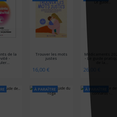
ints de la
Trouver les mots
Médicaments 20
vité -
justes
- Le guide pratiq
ler...
de la...
16,00 €
26,00 €
TRE
À PARAÎTRE
À PARAÎTRE