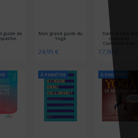
d guide de
Mon grand guide du
Dans la tête de
opathie
Yoga
connards -
Comment s’en..
24,95 €
17,90 €
TRE
À PARAÎTRE
À PARAÎTRE