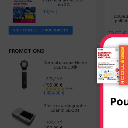
en 27...
Anthemis
18,95 €
Douleu
Apogée
palliat
Arènes (Editions Les)
VOIR TOUTES LES NOUVEAUTÉS
39,00 €
Armand Colin
Arnette
PROMOTIONS
À PARAÎ
Arsi
Dermatoscope Heine
Atlande
DELTA 30®
Balland
1 679,00 €
-195,00 €
Bayard Jeunesse
1 484,00 €
BD PSY
Electrocardiographe
Belin
Edan® SE-301
Béliveau
Réussir s
d'a
1 400,00 €
Belles lettres
-150,00 €