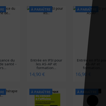
TRE
À PARAÎTRE
À PARAÎTRE
sance du
Entrée en IFSI pour
Entrée en IFSI po
de santé -
les AS-AP et
AS-AP et
rs...
formation...
formation...
14,90 €
16,90 €
TRE
À PARAÎTRE
À PARAÎTRE