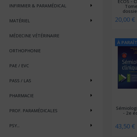
ECOS - C
INFIRMIER & PARAMÉDICAL
Tome
dossie
20,00 €
MATÉRIEL
MÉDECINE VÉTÉRINAIRE
À PARAÎ
ORTHOPHONIE
PAE / EVC
PASS / LAS
PHARMACIE
Sémiologi
PROF. PARAMÉDICALES
- 2e éd
43,50 €
PSY...