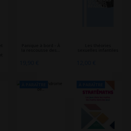
et
Panique à bord - À
Les théories
la rescousse des...
sexuelles infantiles
nt
19,90 €
12,00 €
À PARAÎTRE
À PARAÎTRE