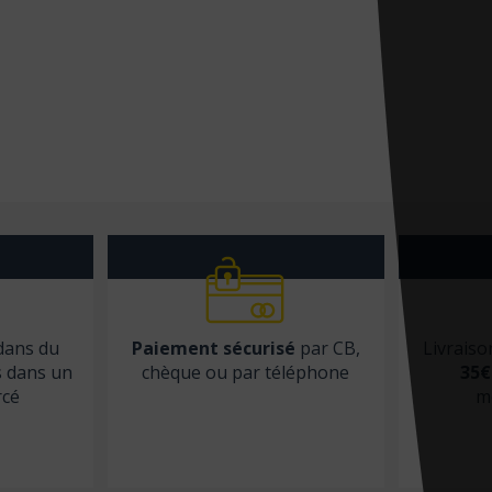
 dans du
Paiement sécurisé
par CB,
Livraiso
s dans un
chèque ou par téléphone
35€
rcé
m