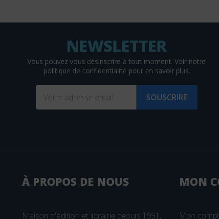
David
DDB
De Bibliotheca
De Boeck
Vous pouvez vous désinscrire à tout moment. Voir
notre
politique de confidentialité
pour en savoir plus.
De Boeck Estem
De Boeck Solal
SOUSCRIRE
DE BOECK SUP
De Boissy
De Mortagne
(2 avis)
Débats Publics
Delachaux et Niestlé
À PROPOS DE NOUS
MON
C
Delcourt
Delmas
Maison d'édition et librairie depuis 1991,
Mon comp