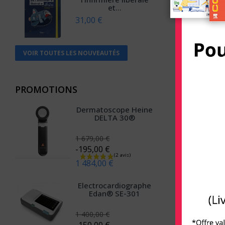
et...
Anthemis
31,00 €
Apogée
Arènes (Editions Les)
VOIR TOUTES LES NOUVEAUTÉS
Armand Colin
Arnette
PROMOTIONS
Arsi
Dermatoscope Heine
Atlande
DELTA 30®
Balland
1 679,00 €
-195,00 €
Bayard Jeunesse
1 484,00 €
BD PSY
Electrocardiographe
Belin
Edan® SE-301
Béliveau
1 400,00 €
Belles lettres
-150,00 €