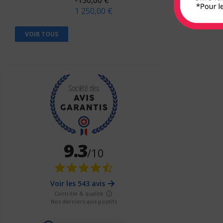
1 250,00 €
Berger Levrault
Bien lire
VOIR TOUS
Biocare
Braun
Breal
Bruylant
Buchet-Chastel
Busquet
Cassini
CEDH
Celse
Chariot d'or
Chenelière éducation