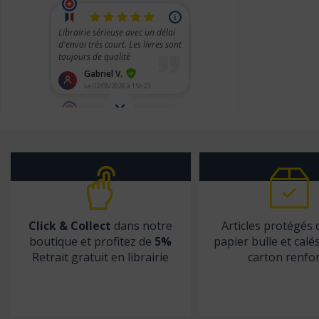
Christophe Geoffroy éditions
Chronique Sociale
CHU Sainte-Justine
City éditions
CNGE
CNGOF
CNRS éditions
Coédition Francis Lefebvre/Dalloz
Comed
Click & Collect
dans notre
Articles protégés
Contre-dires
boutique et profitez de
5%
papier bulle et calé
Dalloz
Retrait gratuit en librairie
carton renfo
Dangles
Dauphin (Editions du)