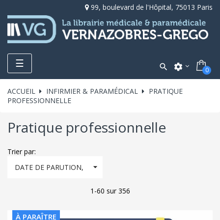
99, boulevard de l'Hôpital, 75013 Paris
Toggle
☰

settings
0
navigation
ACCUEIL
INFIRMIER & PARAMÉDICAL
PRATIQUE
PROFESSIONNELLE
Pratique professionnelle
Trier par:

DATE DE PARUTION,
DÉCROISSANT
1-60 sur 356
À PARAÎTRE