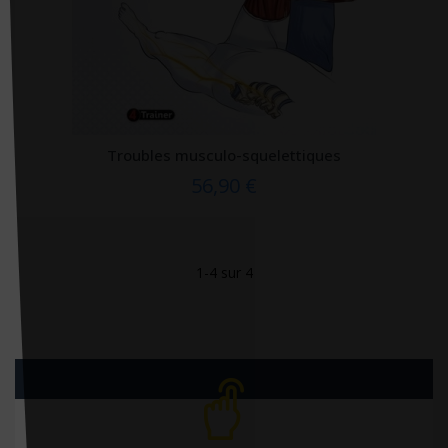
Editions phlébologiques françaises
Editions Quæ
Editions Robert Atlani
Editions Robert Jauze
Editions universitaires européennes
Troubles musculo-squelettiques
Editions Véga
56,90 €
EDK
Edoya éditions
1-4 sur 4
EDP sciences
EHESP
Ellébore
Ellipses
Elsevier