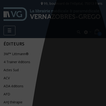
99, boulevard de l'Hôpital, 75013 Paris
Toggle
☰

settings
0
navigation
ÉDITEURS
3M™ Littmann®
4 Trainer éditions
Actes Sud
ACV
ADA éditions
AFD
AHJ thérapie