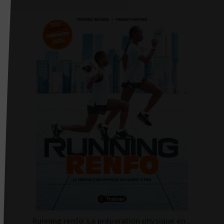
CHU Sainte-Justine
City éditions
CNGE
CNGOF
CNRS éditions
Coédition Francis Lefebvre/Dalloz
Comed
Contre-dires
Dalloz
Dangles
Dauphin (Editions du)
David
Running renfo: La préparation physique en...
DDB