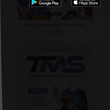
Editions De Fallois
Editions de l'homme
Editions de minuit
Guide du sport santé - Nutrition et...
Editions de Santé
39,90 €
Editions du 81
Editions du Courroux
Editions du Lau
Editions du Puits fleuri
Editions EMS
Editions La Plage
Éditions Liberté
Editions médicales internationales
Editions Métailié