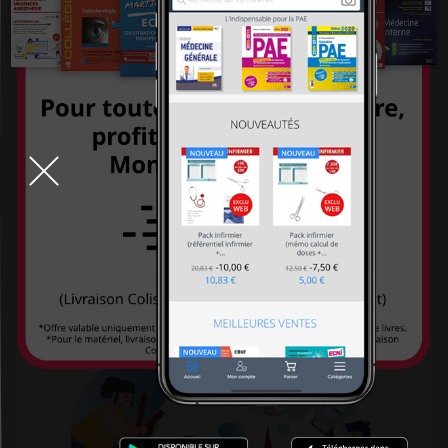
Docteur Toons
Routines d'échauffement: Fiches pratiques...
Doin
29,90 €
Dorling Kindersley
Dunod
Dupont médical
ECOLE DES LOISIRS EDITIONS
Ecole Polytechnique (editions)
Edan
Edilivre
Edimark santé
Ediscience
Editions 41
Editions CDP