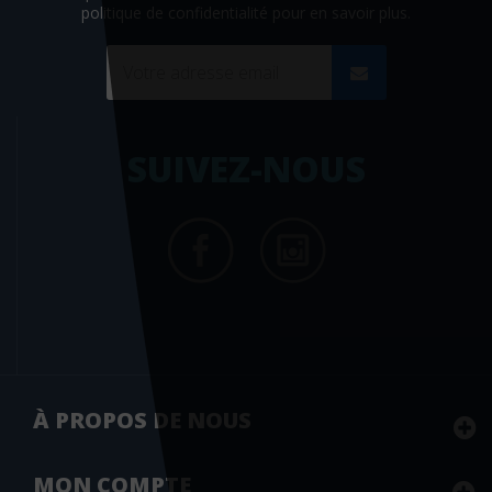
politique de confidentialité
pour en savoir plus.
Gange
Gereso
Gerfaut
Gima
SUIVEZ-NOUS
Giunti psychometrics
Glénat
Global media santé
Grancher
Grasset
Grego
Gregson
À PROPOS DE NOUS
Gremese
Groupe Ciel
MON
COMPTE