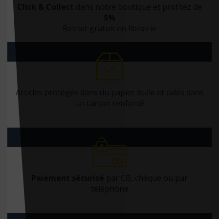
Elsevier Masson
Click & Collect
dans notre boutique et profitez de
5%
Enrick B. Éditions
Retrait gratuit en librairie
ENRICK.B Editions
EPFL Press
Erès
ERPI
Articles protégés dans du papier bulle et calés dans
ESF éditeur
un carton renforcé
Eska
Espace ID
Estem
Estem Vuibert
Paiement sécurisé
par CB, chèque ou par
Exergue
téléphone
Exuvie Editions
Eyrolles