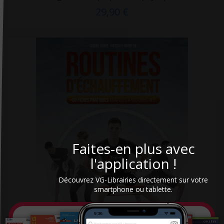
29,90 €
De Bibliotheca
De Boeck
De Boeck Estem
De Boeck Solal
DE BOECK SUP
De Boissy
De Mortagne
Débats Publics
Faites-en plus avec
Delachaux et Niestlé
l'application !
Delcourt
Découvrez VG-Librairies directement sur votre
Delmas
smartphone ou tablette.
Desiris
Dimatex