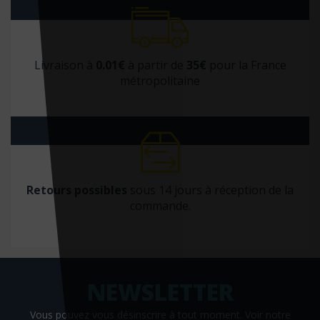
Familium
Fayard
Livraison à
0.01€
à partir de
35€
pour la France
FENTAC
métropolitaine
First éditions
Firsty
Flammarion
Folio
Retours possibles
sous 14 jours à réception de la
Foucher
commande.
Frafito
France agricole
Frison Roche
Gallimard
Gallmeister
Vous pouvez vous désinscrire à tout moment. Voir
notre