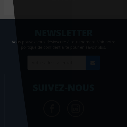
Editions De Fallois
Editions de l'homme
Editions de minuit
Editions de Santé
Vous pouvez vous désinscrire à tout moment. Voir
notre
Editions du 81
politique de confidentialité
pour en savoir plus.
Editions du Courroux
Editions du Lau
Editions du Puits fleuri
Editions EMS
SUIVEZ-NOUS
Editions La Plage
Éditions Liberté
Editions médicales internationales
Editions Métailié