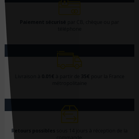
Docteur Toons
Doin
Paiement sécurisé
par CB, chèque ou par
Dorling Kindersley
téléphone
Dunod
Dupont médical
ECOLE DES LOISIRS EDITIONS
Ecole Polytechnique (editions)
Livraison à
0.01€
à partir de
35€
pour la France
Edan
métropolitaine
Edilivre
Edimark santé
Ediscience
Editions 41
Retours possibles
sous 14 jours à réception de la
Editions CDP
commande.