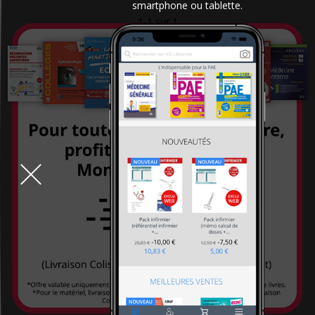
smartphone ou tablette.
1-1 sur 1
CHU Sainte-Justine
City éditions
CNGE
CNGOF
CNRS éditions
Coédition Francis Lefebvre/Dalloz
Comed
Contre-dires
Dalloz
Comment je traite une fistule obstétricale
30,00 €
Dangles
Dauphin (Editions du)
David
1-1 sur 1
DDB