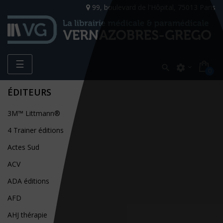
99, boulevard de l'Hôpital, 75013 Paris
Toggle
☰

settings
0
navigation
ÉDITEURS
3M™ Littmann®
4 Trainer éditions
Actes Sud
ACV
ADA éditions
AFD
AHJ thérapie