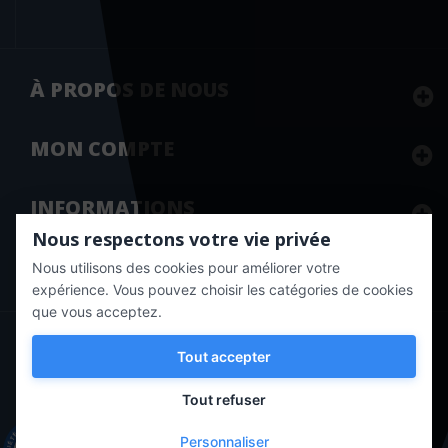
Editions phlébologiques françaises
Editions Quæ
Editions Robert Atlani
À PROPOS DE NOUS
Editions Robert Jauze
MON
COMPTE
Editions universitaires européennes
Editions Véga
INFORMATIONS
EDK
Nous respectons votre vie privée
Edoya éditions
Nous utilisons des cookies pour améliorer votre
Marchand approuvé par la Société des Avis Garantis,
cliquez ici
EDP sciences
pour vérifier
.
expérience. Vous pouvez choisir les catégories de cookies
que vous acceptez.
EHESP
Copyright © 2020 Vernazobres Grego - tous droits
Ellébore
Tout accepter
réservés.
Ellipses
Tout refuser
Elsevier
Personnaliser