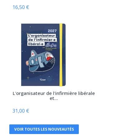
Armand Colin
16,50 €
Arnette
Arsi
Atlande
Balland
Bayard Jeunesse
BD PSY
Belin
Béliveau
L'organisateur de l'infirmière libérale
et...
Belles lettres
Berger Levrault
31,00 €
Bien lire
VOIR TOUTES LES NOUVEAUTÉS
Biocare