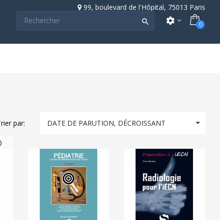
99, boulevard de l'Hôpital, 75013 Paris
settings

0

rier par:
DATE DE PARUTION, DÉCROISSANT
)