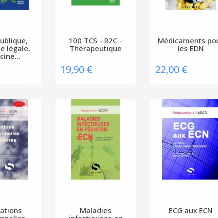
ublique,
100 TCS - R2C -
Médicaments po
e légale,
Thérapeutique
les EDN
ine...
19,90 €
22,00 €
rations
Maladies
ECG aux ECN
onnelles
infectieuses en