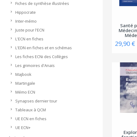
Fiches de synthèse illustrées
Hippocrate
Inter-mémo
Santé p
Juste pour l'ECN
Médecin
Médec
L'ECN en fiches
29,90 €
L'EDN en fiches et en schémas
Les fiches ECNi des Collèges
Les grimoires d'Anaïs
Majbook
Martingale
Mémo ECN
Synapses dernier tour
Tableaux à QCM
UE ECN en fiches
UE ECN+
Explo
foncti