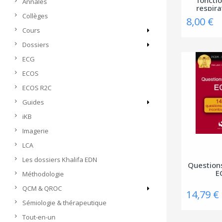
Annales
respira
Collèges
8,00 €
Cours
Dossiers
ECG
ECOS
ECOS R2C
Guides
iKB
Imagerie
LCA
Les dossiers Khalifa EDN
Question
E
Méthodologie
QCM & QROC
14,79 €
Sémiologie & thérapeutique
Tout-en-un