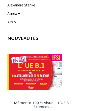
Alexandre Stanké
Alinéa +
Alisio
AliveCor
NOUVEAUTÉS
Allary éditions
Alpen
Alpha Pict
Alphil éditions
Amphora
Anfortas
Anthemis
Apogée
Mémento 100 % visuel - L’UE B.1
Arènes (Editions Les)
Sciences...