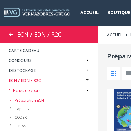
ACCUEIL
BOUTIQUE
ECN / EDN / R2C
ACCUEIL
CARTE CADEAU
Prépar
CONCOURS
DÉSTOCKAGE
ECN / EDN / R2C
Fiches de cours
Préparation ECN
Cap ECN
CODEX
EFICAS