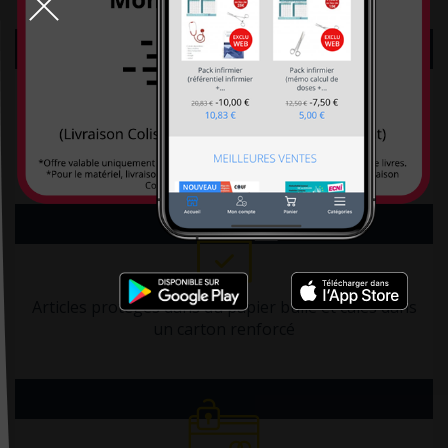
CHU Sainte-Justine
City éditions
CNGE
Click & Collect
dans notre boutique et profitez de
CNGOF
5%
CNRS éditions
Retrait gratuit en librairie
Coédition Francis Lefebvre/Dalloz
Comed
Contre-dires
Dalloz
Articles protégés dans du papier bulle et calés dans
un carton renforcé
Dangles
Dauphin (Editions du)
David
DDB