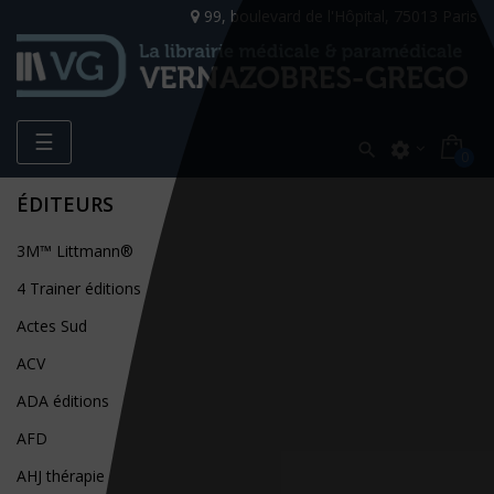
99, boulevard de l'Hôpital, 75013 Paris
Toggle
☰

settings
0
navigation
ÉDITEURS
3M™ Littmann®
4 Trainer éditions
Actes Sud
ACV
ADA éditions
AFD
AHJ thérapie