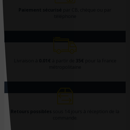
De Bibliotheca
Paiement sécurisé
par CB, chèque ou par
téléphone
De Boeck
De Boeck Estem
De Boeck Solal
DE BOECK SUP
De Boissy
Livraison à
0.01€
à partir de
35€
pour la France
métropolitaine
De Mortagne
Débats Publics
Delachaux et Niestlé
Delcourt
Delmas
Retours possibles
sous 14 jours à réception de la
Desiris
commande.
Dimatex