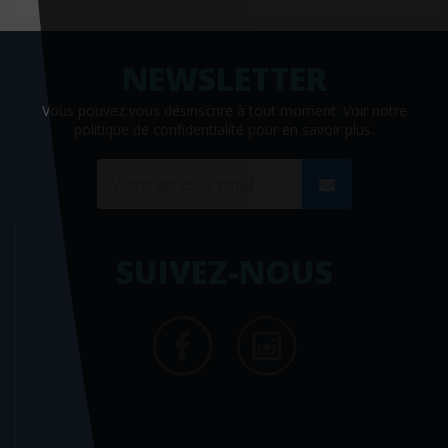
Docteur Toons
Doin
Dorling Kindersley
Vous pouvez vous désinscrire à tout moment. Voir
notre
Dunod
politique de confidentialité
pour en savoir plus.
Dupont médical
ECOLE DES LOISIRS EDITIONS
Ecole Polytechnique (editions)
Edan
SUIVEZ-NOUS
Edilivre
Edimark santé
Ediscience
Editions 41
Editions CDP