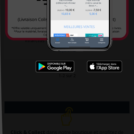
De Bibliotheca
De Boeck
De Boeck Estem
De Boeck Solal
Infarctus : s'en relever et s'en protéger
9,90 €
DE BOECK SUP
De Boissy
De Mortagne
1-2 sur 2
Débats Publics
Delachaux et Niestlé
Delcourt
Delmas
Desiris
Dimatex
Click & Collect
dans notre boutique et profitez de