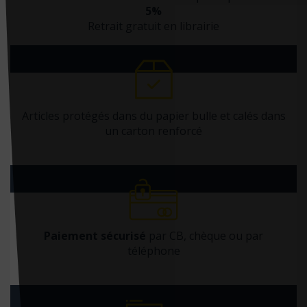
5%
Docteur Toons
Retrait gratuit en librairie
Doin
Dorling Kindersley
Dunod
Dupont médical
Articles protégés dans du papier bulle et calés dans
un carton renforcé
ECOLE DES LOISIRS EDITIONS
Ecole Polytechnique (editions)
Edan
Edilivre
Edimark santé
Paiement sécurisé
par CB, chèque ou par
Ediscience
téléphone
Editions 41
Editions CDP