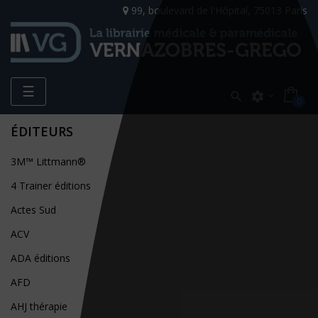
99, boulevard de l'Hôpital, 75013 Paris
Toggle
☰

settings
0
navigation
ÉDITEURS
3M™ Littmann®
4 Trainer éditions
Actes Sud
ACV
ADA éditions
AFD
AHJ thérapie