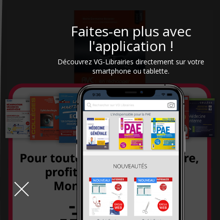
CHU Sainte-Justine
Faites-en plus avec
City éditions
l'application !
CNGE
Découvrez VG-Librairies directement sur votre
CNGOF
smartphone ou tablette.
CNRS éditions
Coédition Francis Lefebvre/Dalloz
Comed
AVC : en réchapper et y échapper
Contre-dires
9,90 €
Dalloz
Dangles
Dauphin (Editions du)
David
DDB