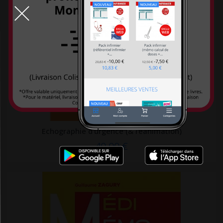
Familium
Fayard
FENTAC
First éditions
Firsty
Flammarion
Folio
Echographie d'urgence (& réanimation)
Foucher
40,00 €
Frafito
France agricole
Frison Roche
Gallimard
Gallmeister