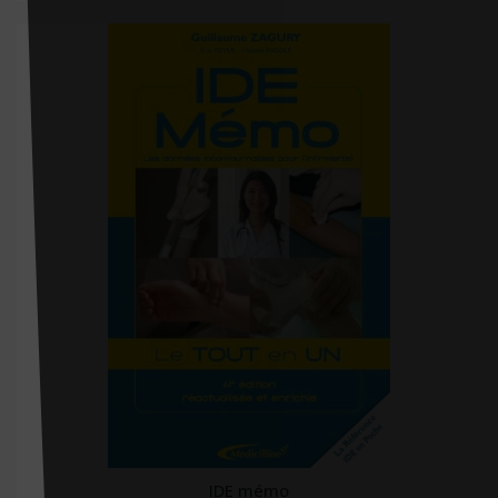
Jaypee
JBH santé
JC Lattès
Joe éditions
John Libbey eurotext
Josette Lyon
Jouvence
K'noé
Kennes
Kubik Editions
L'ARGUS de l'assurance
L'Etudiant
L'Harmattan
IDE mémo