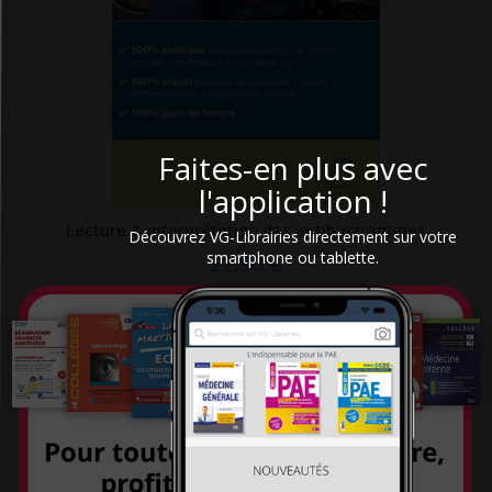
Elsevier Masson
Enrick B. Éditions
ENRICK.B Editions
EPFL Press
Erès
Faites-en plus avec
l'application !
ERPI
ESF éditeur
Lecture & interprétation des antibiogrammes
Découvrez VG-Librairies directement sur votre
smartphone ou tablette.
22,90 €
Eska
Espace ID
Estem
Estem Vuibert
Exergue
Exuvie Editions
Eyrolles