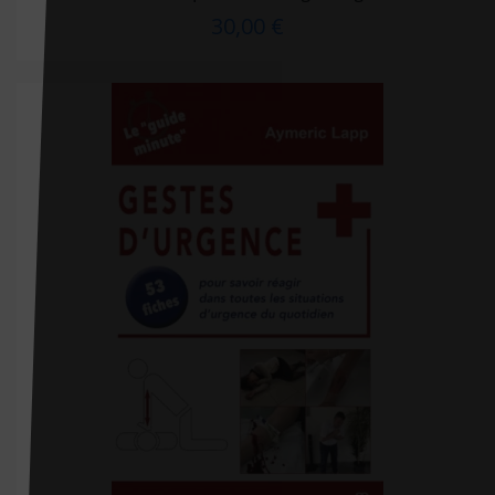
30,00 €
De Bibliotheca
De Boeck
De Boeck Estem
De Boeck Solal
DE BOECK SUP
De Boissy
De Mortagne
Débats Publics
Delachaux et Niestlé
Delcourt
Delmas
Desiris
Dimatex