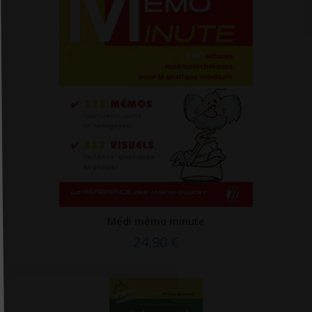
Gange
Gereso
Gerfaut
Gima
Giunti psychometrics
Glénat
Global media santé
Grancher
Grasset
Médi mémo minute
Grego
24,90 €
Gregson
Gremese
Groupe Ciel