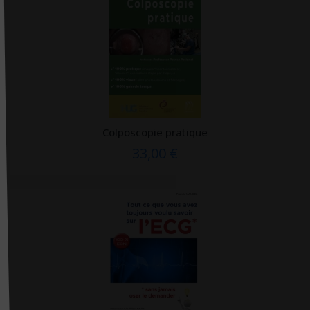
Guy Trédaniel
H & K
Hachette
Hachette Pratique
HarperCollins France
Heine
Colposcopie pratique
33,00 €
Heine scientific
Helvetiq
Hémisphères éditions
Hermann
Hermès Lavoisier
Heures de France
Holtex