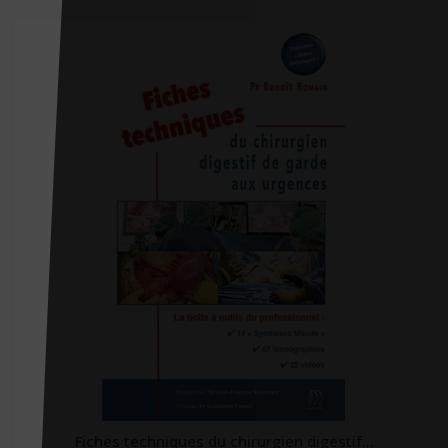
CHU Sainte-Justine
City éditions
CNGE
CNGOF
CNRS éditions
Coédition Francis Lefebvre/Dalloz
Comed
Contre-dires
Dalloz
Dangles
Dauphin (Editions du)
David
Fiches techniques du chirurgien digestif...
DDB