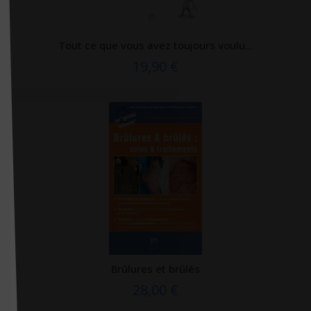
Horay
Hospihub éditions
Tout ce que vous avez toujours voulu...
Huginn & Muninn
19,90 €
Humensciences Editions
Hygée Editions
Ideo
IFEq éditions
IFHE éditions
Imago
In press
Interéditions
Brûlures et brûlés
IVT éditions
28,00 €
J'ai lu