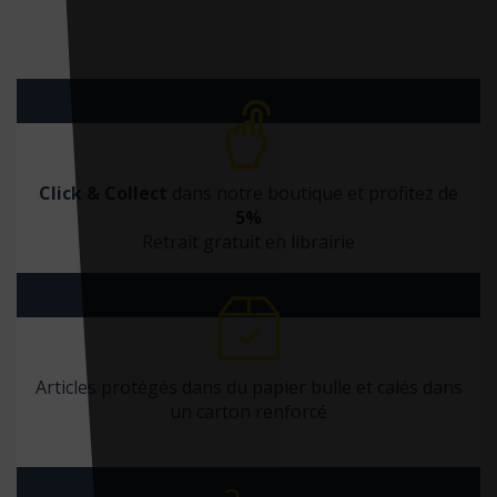
Le Bord de l'eau
Le Coudrier
Le Courrier du Livre
Le Figaro éditions
Le Jour
Click & Collect
dans notre boutique et profitez de
5%
Le lotus et l'éléphant
Retrait gratuit en librairie
Le moniteur des pharmacies
Le muscadier
Le souffle d'or
Le Tripode
Articles protégés dans du papier bulle et calés dans
Leduc
un carton renforcé
Leduc. S éditions
LEH