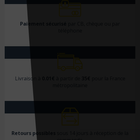
Les éditions de médecine
Les Arènes
Paiement sécurisé
par CB, chèque ou par
Les Echappés éditions
téléphone
Les éditions du Cerf
LES EDITIONS DU GENEPI
Les Éditions L'Atelier d'M
Les points sur les i
Livraison à
0.01€
à partir de
35€
pour la France
Lettmotif Editions
métropolitaine
LexisNexis
LGDJ
Liberté éditions
Librairie Garancière
Retours possibles
sous 14 jours à réception de la
Librairie Garancière