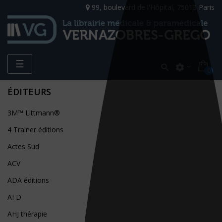
99, boulevard de l'Hôpital, 75013 Paris
Toggle
☰

settings
0
navigation
ÉDITEURS
3M™ Littmann®
4 Trainer éditions
Actes Sud
ACV
ADA éditions
AFD
AHJ thérapie