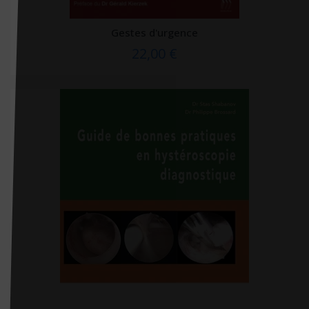
Docteur Toons
Gestes d'urgence
Doin
22,00 €
Dorling Kindersley
Dunod
Dupont médical
ECOLE DES LOISIRS EDITIONS
Ecole Polytechnique (editions)
Edan
Edilivre
Edimark santé
Ediscience
Editions 41
Editions CDP