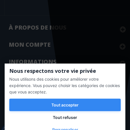
Masson
Med'Com
Med-line
À PROPOS DE NOUS
Medbag
Médecine & hygiène
MON
COMPTE
Médecine sciences
INFORMATIONS
Médecine sciences Flammarion
Nous respectons votre vie privée
Medi'strophe
Nous utilisons des cookies pour améliorer votre
Marchand approuvé par la Société des Avis Garantis,
cliquez ici
Mediaspaul
pour vérifier
.
expérience. Vous pouvez choisir les catégories de cookies
Médicilline
que vous acceptez.
Copyright © 2020 Vernazobres Grego - tous droits
Médicis
Tout accepter
réservés.
MediPlogs
Tout refuser
Mémoire d'Encrier
Personnaliser