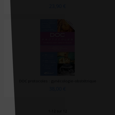
L'Iconoclaste
23,90 €
L'Observatoire
L'opportun
La Documentation Française
LA MAISON
La Martinière
La Presse éditions
Labor et Fides
Lamarre
Langue au Chat
DOC protocoles : gynécologie-obstétrique
Larousse
38,00 €
Lavoisier Médecine sciences
LAVOISIER MSP
1-12 sur 12
Lavoisier Tec & Doc