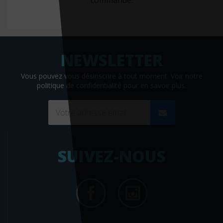
commande.
Lieux dits
Livre de poche
Luc Pire
Luxamed
Vous pouvez vous désinscrire à tout moment. Voir
notre
MA éditions
politique de confidentialité
pour en savoir plus.
Macro Editions
Maloine
Mango
MAPAR
SUIVEZ-NOUS
Marabout
Mardaga
MARDAGA PIERRE
Marie B