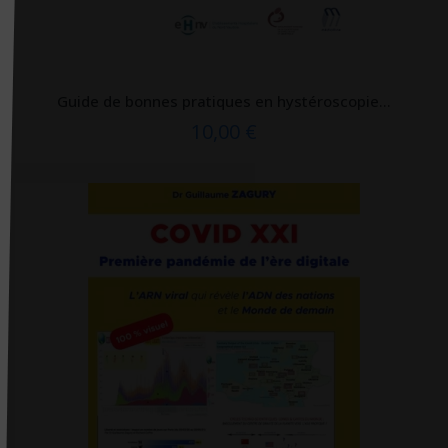
Editions De Fallois
Editions de l'homme
Editions de minuit
Guide de bonnes pratiques en hystéroscopie...
Editions de Santé
10,00 €
Editions du 81
Editions du Courroux
Editions du Lau
Editions du Puits fleuri
Editions EMS
Editions La Plage
Éditions Liberté
Editions médicales internationales
Editions Métailié