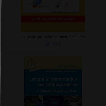
Editions phlébologiques françaises
Editions Quæ
Editions Robert Atlani
Editions Robert Jauze
Editions universitaires européennes
COVID XXI : première pandémie de l'ère...
Editions Véga
20,00 €
EDK
Edoya éditions
EDP sciences
EHESP
Ellébore
Ellipses
Elsevier