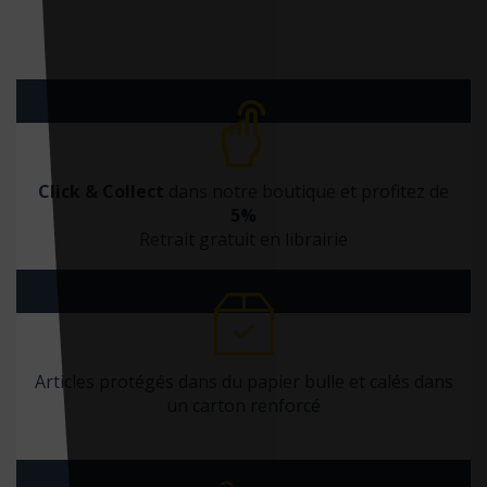
Guy Trédaniel
H & K
Hachette
Hachette Pratique
HarperCollins France
Click & Collect
dans notre boutique et profitez de
Heine
5%
Retrait gratuit en librairie
Heine scientific
Helvetiq
Hémisphères éditions
Hermann
Articles protégés dans du papier bulle et calés dans
Hermès Lavoisier
un carton renforcé
Heures de France
Holtex