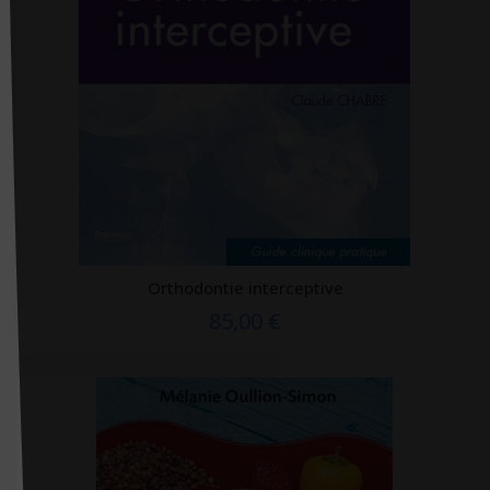
Familium
Fayard
FENTAC
First éditions
Firsty
Flammarion
Folio
Orthodontie interceptive
Foucher
85,00 €
Frafito
France agricole
Frison Roche
Gallimard
Gallmeister