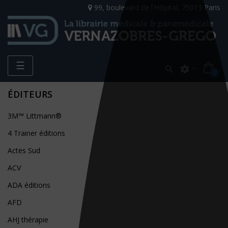
99, boulevard de l'Hôpital, 75013 Paris
Toggle
☰

settings
0
navigation
ÉDITEURS
3M™ Littmann®
4 Trainer éditions
Actes Sud
ACV
ADA éditions
AFD
AHJ thérapie