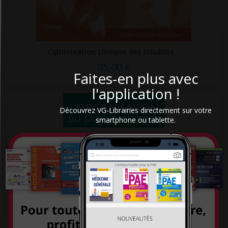
Editions De Fallois
Editions de l'homme
Editions de minuit
Optimisation clinique des troubles...
Editions de Santé
85,00 €
Faites-en plus avec
Editions du 81
l'application !
Editions du Courroux
Découvrez VG-Librairies directement sur votre
Editions du Lau
smartphone ou tablette.
Editions du Puits fleuri
Editions EMS
Editions La Plage
Éditions Liberté
Editions médicales internationales
Editions Métailié