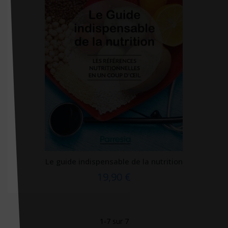
Gange
Gereso
Gerfaut
Gima
Giunti psychometrics
Glénat
Global media santé
Grancher
Grasset
Le guide indispensable de la nutrition
Grego
19,90 €
Gregson
Gremese
Groupe Ciel
1-7 sur 7