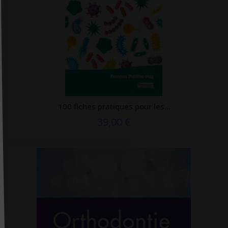
Elsevier Masson
Enrick B. Éditions
ENRICK.B Editions
EPFL Press
Erès
ERPI
ESF éditeur
100 fiches pratiques pour les...
39,00 €
Eska
Espace ID
Estem
Estem Vuibert
Exergue
Exuvie Editions
Eyrolles