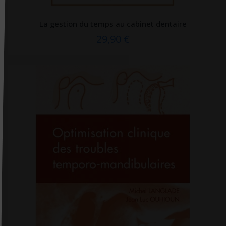
Docteur Toons
La gestion du temps au cabinet dentaire
Doin
29,90 €
Dorling Kindersley
Dunod
Dupont médical
ECOLE DES LOISIRS EDITIONS
Ecole Polytechnique (editions)
Edan
Edilivre
Edimark santé
Ediscience
Editions 41
Editions CDP