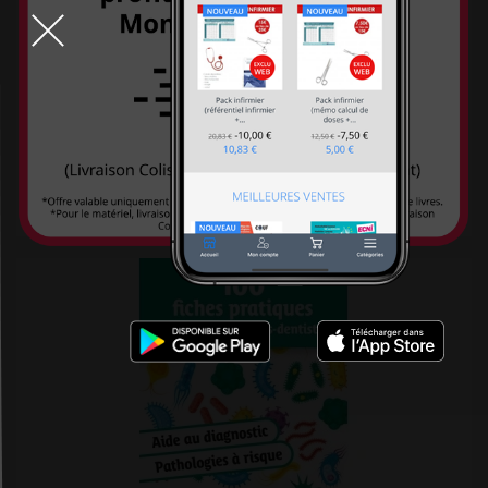
Editions phlébologiques françaises
Editions Quæ
Editions Robert Atlani
Editions Robert Jauze
Editions universitaires européennes
L'organisation du cabinet dentaire
Editions Véga
96,00 €
EDK
Edoya éditions
EDP sciences
EHESP
Ellébore
Ellipses
Elsevier