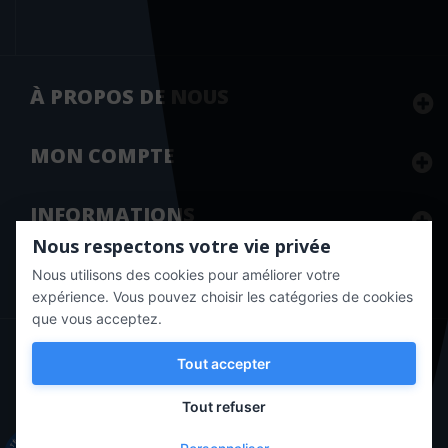
L'Iconoclaste
L'Observatoire
L'opportun
À PROPOS DE NOUS
La Documentation Française
LA MAISON
MON
COMPTE
La Martinière
La Presse éditions
INFORMATIONS
Labor et Fides
Nous respectons votre vie privée
Lamarre
Nous utilisons des cookies pour améliorer votre
Marchand approuvé par la Société des Avis Garantis,
cliquez ici
pour vérifier
.
expérience. Vous pouvez choisir les catégories de cookies
Langue au Chat
que vous acceptez.
Larousse
Copyright © 2020 Vernazobres Grego - tous droits
Tout accepter
réservés.
Lavoisier Médecine sciences
Tout refuser
LAVOISIER MSP
Lavoisier Tec & Doc