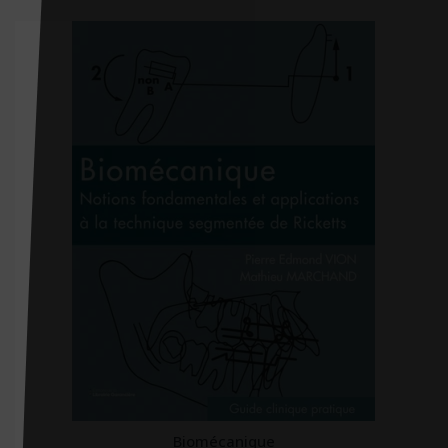
CHU Sainte-Justine
City éditions
CNGE
CNGOF
CNRS éditions
Coédition Francis Lefebvre/Dalloz
Comed
Contre-dires
Dalloz
Dangles
Dauphin (Editions du)
David
Biomécanique
DDB