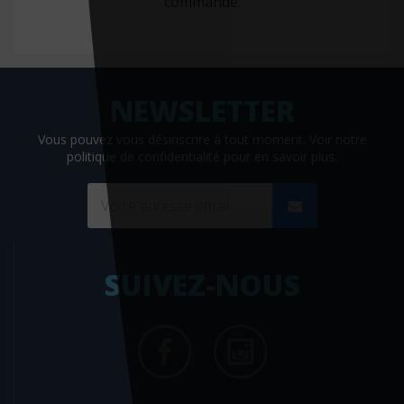
commande.
Jaypee
JBH santé
JC Lattès
Joe éditions
John Libbey eurotext
Vous pouvez vous désinscrire à tout moment. Voir
notre
politique de confidentialité
pour en savoir plus.
Josette Lyon
Jouvence
K'noé
Kennes
SUIVEZ-NOUS
Kubik Editions
L'ARGUS de l'assurance
L'Etudiant
L'Harmattan