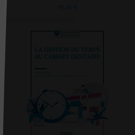
95,00 €
De Bibliotheca
De Boeck
De Boeck Estem
De Boeck Solal
DE BOECK SUP
De Boissy
De Mortagne
Débats Publics
Delachaux et Niestlé
Delcourt
Delmas
Desiris
Dimatex