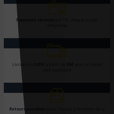
Horay
Hospihub éditions
Paiement sécurisé
par CB, chèque ou par
Huginn & Muninn
téléphone
Humensciences Editions
Hygée Editions
Ideo
IFEq éditions
IFHE éditions
Livraison à
0.01€
à partir de
35€
pour la France
métropolitaine
Imago
In press
Interéditions
IVT éditions
J'ai lu
Retours possibles
sous 14 jours à réception de la