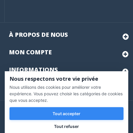
À PROPOS DE NOUS
MON
COMPTE
INFORMATIONS
Nous respectons votre vie privée
Nous utilisons des cookies pour améliorer votre
Marchand approuvé par la Société des Avis Garantis,
cliquez ici
pour vérifier
.
expérience. Vous pouvez choisir les catégories de cookies
que vous acceptez.
Copyright © 2020 Vernazobres Grego - tous droits
Tout accepter
réservés.
Tout refuser