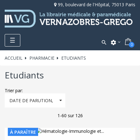
99, boulevard de l'Hôpital, 75013 Paris
Toggle
☰

settings
0
navigation
ACCUEIL
PHARMACIE
ETUDIANTS
Etudiants
Trier par:

DATE DE PARUTION,
DÉCROISSANT
1-60 sur 126
À PARAÎTRE