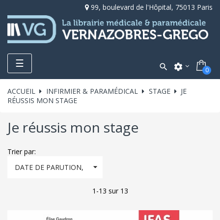
99, boulevard de l'Hôpital, 75013 Paris
Toggle
☰

settings
0
navigation
ACCUEIL
INFIRMIER & PARAMÉDICAL
STAGE
JE
RÉUSSIS MON STAGE
Je réussis mon stage
Trier par:

DATE DE PARUTION,
DÉCROISSANT
1-13 sur 13