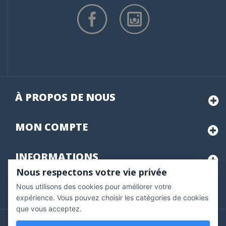
À PROPOS DE NOUS
MON
COMPTE
INFORMATIONS
Nous respectons votre vie privée
Nous utilisons des cookies pour améliorer votre
Marchand approuvé par la Société des Avis Garantis,
cliquez ici
pour vérifier
.
expérience. Vous pouvez choisir les catégories de cookies
que vous acceptez.
Copyright © 2020 Vernazobres Grego - tous droits