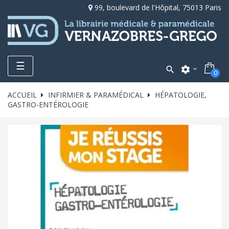
99, boulevard de l'Hôpital, 75013 Paris
Toggle
☰

settings
0
navigation
ACCUEIL
INFIRMIER & PARAMÉDICAL
HÉPATOLOGIE,
GASTRO-ENTÉROLOGIE