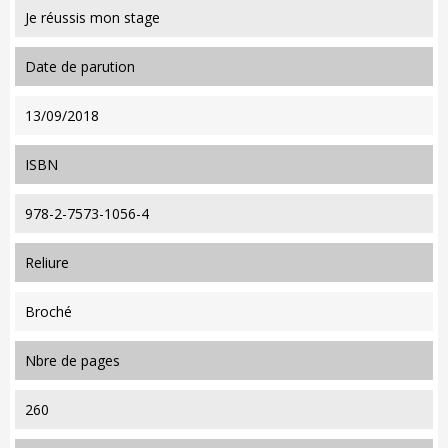
Je réussis mon stage
date de parution
13/09/2018
ISBN
978-2-7573-1056-4
reliure
Broché
nbre de pages
260