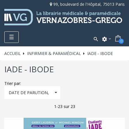
99, boulevard de l'Hôpital, 75013 Paris
Toggle
☰

settings
0
navigation
ACCUEIL
INFIRMIER & PARAMÉDICAL
IADE - IBODE
IADE - IBODE
Trier par:

DATE DE PARUTION,
DÉCROISSANT
1-23 sur 23