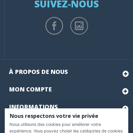
SUIVEZ-NOUS
À PROPOS DE NOUS
MON
COMPTE
INFORMATIONS
Nous respectons votre vie privée
Nous utilisons des cookies pour améliorer votre
Marchand approuvé par la Société des Avis Garantis,
cliquez ici
pour vérifier
.
expérience. Vous pouvez choisir les catégories de cookies