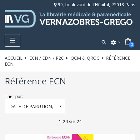
99, boulevard de l'Hôpital, 75013 Paris
Toggle
☰

settings
0
navigation
ACCUEIL
ECN / EDN / R2C
QCM & QROC
RÉFÉRENCE
ECN
Référence ECN
Trier par:

DATE DE PARUTION,
DÉCROISSANT
1-24 sur 24