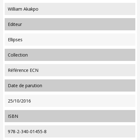
William Akakpo
editeur
Ellipses
collection
Référence ECN
date de parution
25/10/2016
ISBN
978-2-340-01455-8