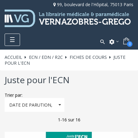
99, boulevard de l'Hôpital, 75013 Paris
Toggle
☰

settings
0
navigation
ACCUEIL
ECN / EDN / R2C
FICHES DE COURS
JUSTE
POUR L'ECN
Juste pour l'ECN
Trier par:

DATE DE PARUTION,
DÉCROISSANT
1-16 sur 16