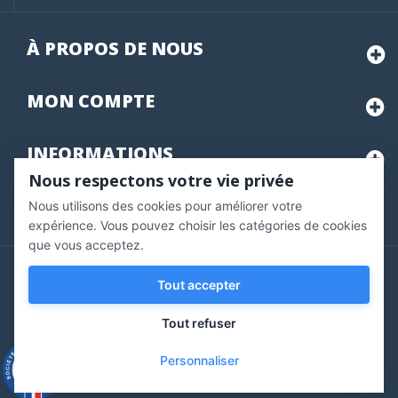
À PROPOS DE NOUS
MON
COMPTE
INFORMATIONS
Nous respectons votre vie privée
Nous utilisons des cookies pour améliorer votre
Marchand approuvé par la Société des Avis Garantis,
cliquez ici
pour vérifier
.
expérience. Vous pouvez choisir les catégories de cookies
(2 avis
que vous acceptez.
Copyright © 2020 Vernazobres Grego - tous droits
Tout accepter
réservés.
Tout refuser
Personnaliser
9.3
/10
543 avis