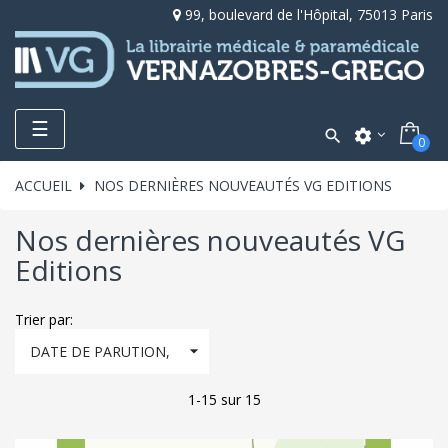
99, boulevard de l'Hôpital, 75013 Paris
Toggle
☰

settings
0
navigation
ACCUEIL
NOS DERNIÈRES NOUVEAUTÉS VG EDITIONS
Nos dernières nouveautés VG
Editions
Trier par:

DATE DE PARUTION,
DÉCROISSANT
1-15 sur 15