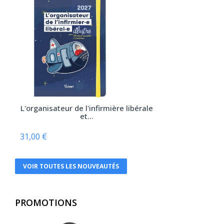
Atlande
Balland
Bayard Jeunesse
BD PSY
Belin
Béliveau
L'organisateur de l'infirmière libérale
et...
Belles lettres
Berger Levrault
31,00 €
Bien lire
VOIR TOUTES LES NOUVEAUTÉS
Biocare
Braun
PROMOTIONS
Breal
Bruylant