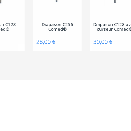
on C128
Diapason C256
Diapason C128 a
med®
Comed®
curseur Comed
28,00 €
30,00 €