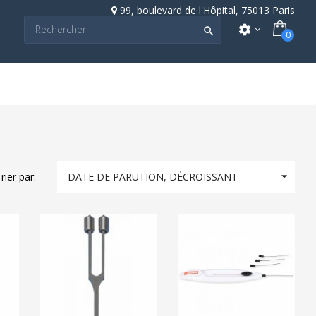
99, boulevard de l'Hôpital, 75013 Paris
settings

0

rier par:
DATE DE PARUTION, DÉCROISSANT