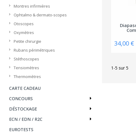
Montres infirmières
Ophtalmo & dermato-scopes
Otoscopes
Diapas
Co
Oxymètres
Petite chirurgie
34,00 €
Rubans périmétriques
Stéthoscopes
Tensiomètres
1-5 sur 5
Thermomètres
CARTE CADEAU
CONCOURS
DÉSTOCKAGE
ECN / EDN / R2C
EUROTESTS