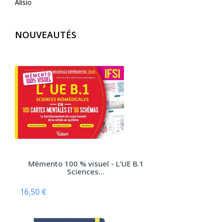
Alisio
AliveCor
NOUVEAUTÉS
Allary éditions
Alpen
Alpha Pict
Alphil éditions
Amphora
Anfortas
Anthemis
Apogée
Mémento 100 % visuel - L’UE B.1
Arènes (Editions Les)
Sciences...
Armand Colin
16,50 €
Arnette
Arsi