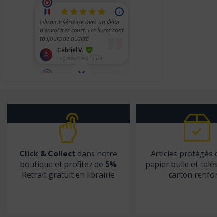
Christophe Geoffroy éditions
Chronique Sociale
CHU Sainte-Justine
City éditions
CNGE
CNGOF
CNRS éditions
Coédition Francis Lefebvre/Dalloz
Comed
Click & Collect
dans notre
Articles protégés
Contre-dires
boutique et profitez de
5%
papier bulle et calé
Dalloz
Retrait gratuit en librairie
carton renfo
Dangles
Dauphin (Editions du)