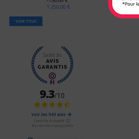
1 250,00 €
Berger Levrault
Bien lire
VOIR TOUS
Biocare
Braun
Breal
Bruylant
Buchet-Chastel
Busquet
Cassini
CEDH
Celse
Chariot d'or
Chenelière éducation