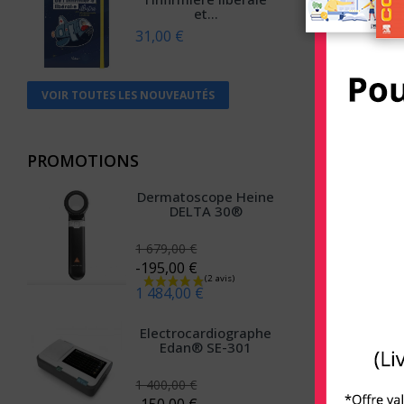
et...
Anthemis
31,00 €
Apogée
Arènes (Editions Les)
VOIR TOUTES LES NOUVEAUTÉS
Armand Colin
Arnette
PROMOTIONS
Arsi
Dermatoscope Heine
Atlande
DELTA 30®
Balland
1 679,00 €
-195,00 €
Bayard Jeunesse
1 484,00 €
BD PSY
Electrocardiographe
Belin
Edan® SE-301
Béliveau
1 400,00 €
Belles lettres
-150,00 €