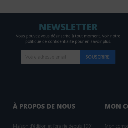
David
DDB
De Bibliotheca
De Boeck
Vous pouvez vous désinscrire à tout moment. Voir
notre
politique de confidentialité
pour en savoir plus.
De Boeck Estem
De Boeck Solal
SOUSCRIRE
DE BOECK SUP
De Boissy
De Mortagne
(2 avis)
Débats Publics
Delachaux et Niestlé
À PROPOS DE NOUS
MON
C
Delcourt
Delmas
Maison d'édition et librairie depuis 1991,
Mon comp