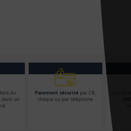
 dans du
Paiement sécurisé
par CB,
Livraiso
s dans un
chèque ou par téléphone
35€
rcé
m