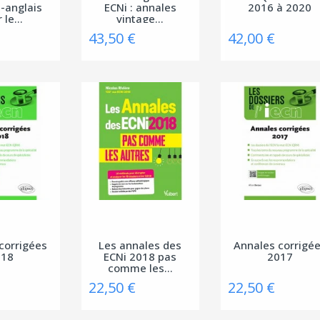
s-anglais
ECNi : annales
2016 à 2020
 le...
vintage...
43,50 €
42,00 €
corrigées
Les annales des
Annales corrigé
018
ECNi 2018 pas
2017
comme les...
22,50 €
22,50 €