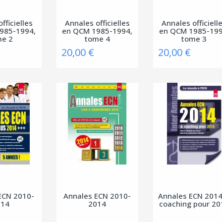
fficielles
Annales officielles
Annales officiell
985-1994,
en QCM 1985-1994,
en QCM 1985-199
me 2
tome 4
tome 3
20,00 €
20,00 €
ECN 2010-
Annales ECN 2010-
Annales ECN 201
014
2014
coaching pour 20