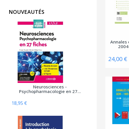
AliveCor
NOUVEAUTÉS
Allary éditions
Alpen
Alpha Pict
Annales o
Alphil éditions
2004
Amphora
24,00 €
Anfortas
Anthemis
Apogée
Neurosciences -
Arènes (Editions Les)
Psychopharmacologie en 27...
Armand Colin
18,95 €
Arnette
Arsi