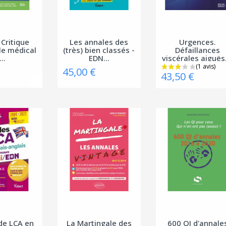
 Critique
Les annales des
Urgences.
cle médical
(très) bien classés -
Défaillances
...
EDN...
viscérales aiguës,
45,00 €
43,50 €
de LCA en
La Martingale des
600 QI d'annale