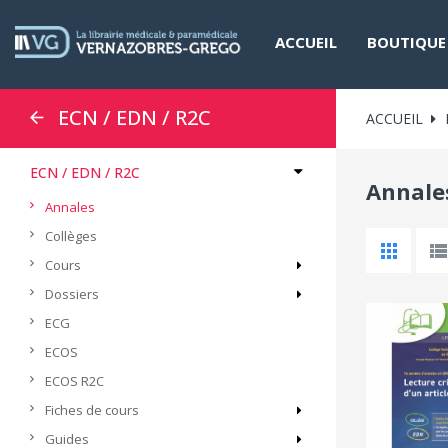
ACCUEIL
BOUTIQUE
ECN / EDN / R2C
ACCUEIL
ECN / EDN / R2C
Annale
Annales
Collèges
Cours
Dossiers
ECG
ECOS
ECOS R2C
Fiches de cours
Guides