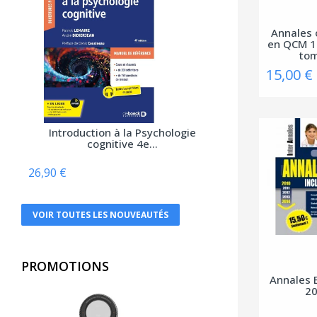
Atlande
Balland
Annales o
en QCM 1
Bayard Jeunesse
to
15,00 €
BD PSY
Belin
Béliveau
Introduction à la Psychologie
cognitive 4e...
Belles lettres
Berger Levrault
26,90 €
Bien lire
VOIR TOUTES LES NOUVEAUTÉS
Biocare
Braun
PROMOTIONS
Breal
Annales 
2
Bruylant
Buchet-Chastel