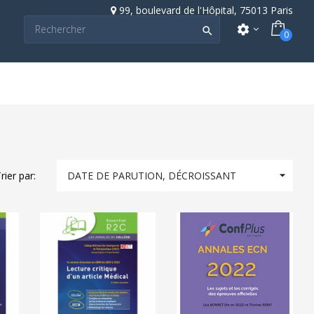
99, boulevard de l'Hôpital, 75013 Paris
settings

0

rier par:
DATE DE PARUTION, DÉCROISSANT