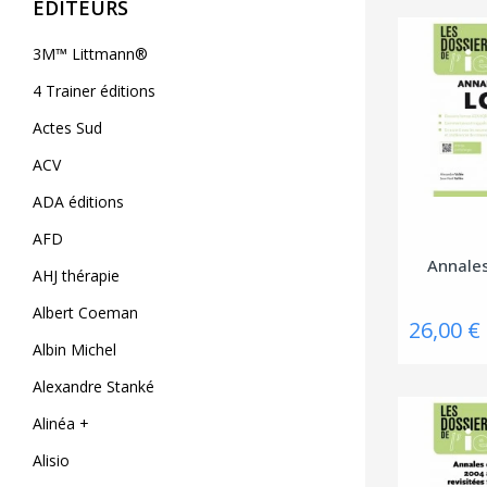
ÉDITEURS
3M™ Littmann®
4 Trainer éditions
Actes Sud
ACV
ADA éditions
AFD
Annale
AHJ thérapie
Albert Coeman
26,00 €
Albin Michel
Alexandre Stanké
Alinéa +
Alisio