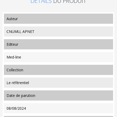
DÉTAILS
DU PRODUIT
auteur
CNUMU, APNET
editeur
Med-line
collection
Le référentiel
date de parution
08/08/2024