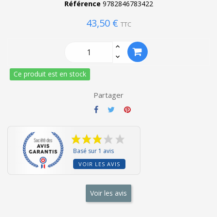
Référence
9782846783422
43,50 €
TTC
Ce produit est en stock
Partager
Basé sur 1 avis
VOIR LES AVIS
Voir les avis