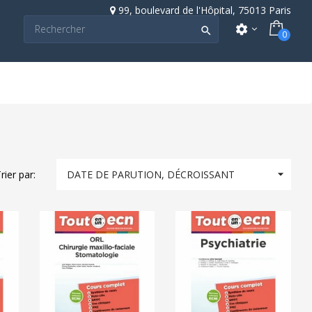
99, boulevard de l'Hôpital, 75013 Paris
settings

0

rier par:
DATE DE PARUTION, DÉCROISSANT