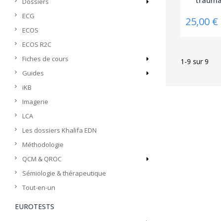
Dossiers
ECG
25,00 €
ECOS
ECOS R2C
Fiches de cours
1-9 sur 9
Guides
iKB
Imagerie
LCA
Les dossiers Khalifa EDN
Méthodologie
QCM & QROC
Sémiologie & thérapeutique
Tout-en-un
EUROTESTS