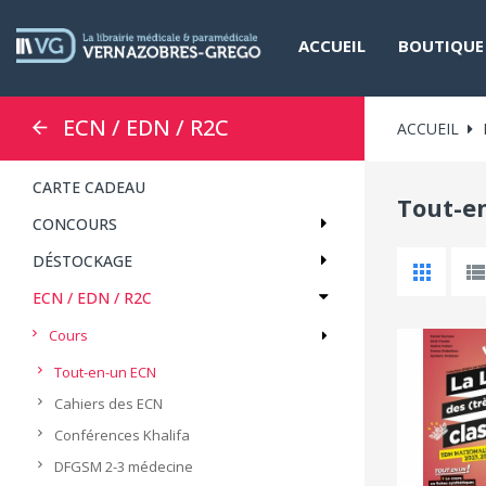
ACCUEIL
BOUTIQUE
ECN / EDN / R2C
ACCUEIL
CARTE CADEAU
Tout-e
CONCOURS
DÉSTOCKAGE
ECN / EDN / R2C
Cours
Tout-en-un ECN
Cahiers des ECN
Conférences Khalifa
DFGSM 2-3 médecine