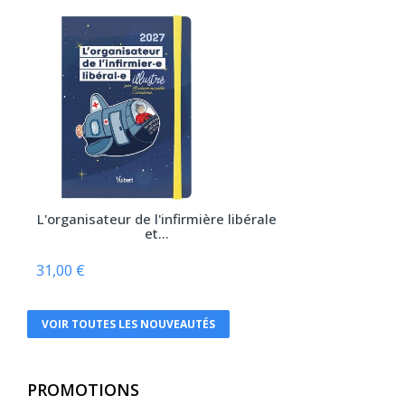
Arsi
Atlande
Balland
Bayard Jeunesse
BD PSY
Belin
Béliveau
L'organisateur de l'infirmière libérale
et...
Belles lettres
Berger Levrault
31,00 €
Bien lire
VOIR TOUTES LES NOUVEAUTÉS
Biocare
Braun
PROMOTIONS
Breal