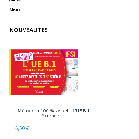
Alisio
AliveCor
NOUVEAUTÉS
Allary éditions
Alpen
Alpha Pict
Alphil éditions
Amphora
Anfortas
Anthemis
Apogée
Mémento 100 % visuel - L’UE B.1
Arènes (Editions Les)
Sciences...
Armand Colin
16,50 €
Arnette