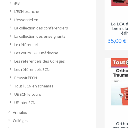
iKB
L'ECN branché
L'essentiel en
La LCA d
La collection des conférenciers
bien cl
édi
La collection des enseignants
35,00 €
Le référentiel
Les cours L2-L3 médecine
Les référentiels des Collèges
Les référentiels ECNi
Réussir l'ECN
Tout l'ECN en schémas
UE ECN le cours
UE inter ECN
Annales
Collèges
Ortho
trauma