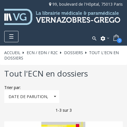
99, boulevard de l'Hôpital, 75013 Paris
Toggle
☰

settings
0
navigation
ACCUEIL
ECN / EDN / R2C
DOSSIERS
TOUT L'ECN EN
DOSSIERS
Tout l'ECN en dossiers
Trier par:

DATE DE PARUTION,
DÉCROISSANT
1-3 sur 3