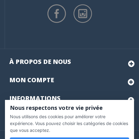
À PROPOS DE NOUS
MON
COMPTE
INFORMATIONS
Nous respectons votre vie privée
Nous utilisons des cookies pour améliorer votre
Marchand approuvé par la Société des Avis Garantis,
cliquez ici
pour vérifier
.
expérience. Vous pouvez choisir les catégories de cookies
que vous acceptez.
Copyright © 2020 Vernazobres Grego - tous droits