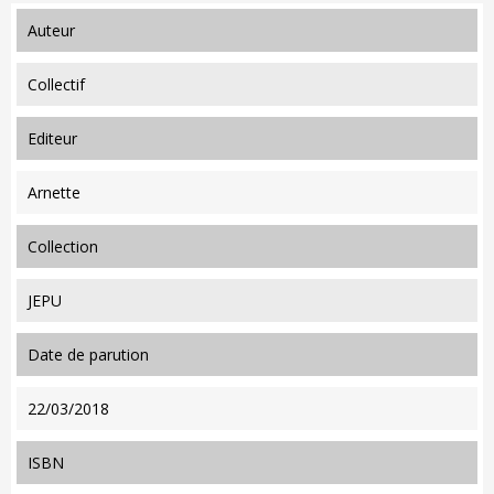
auteur
Collectif
editeur
Arnette
collection
JEPU
date de parution
22/03/2018
ISBN