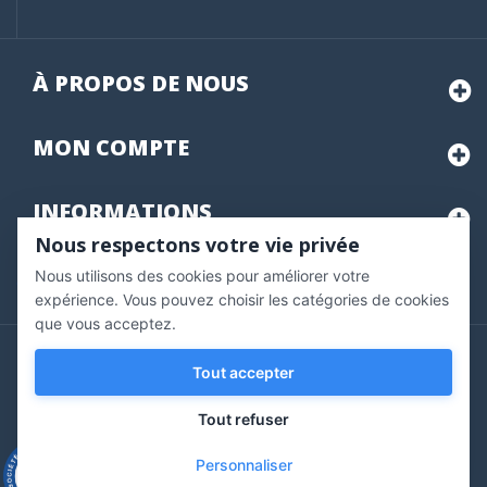
À PROPOS DE NOUS
MON
COMPTE
INFORMATIONS
Nous respectons votre vie privée
Nous utilisons des cookies pour améliorer votre
Marchand approuvé par la Société des Avis Garantis,
cliquez ici
pour vérifier
.
expérience. Vous pouvez choisir les catégories de cookies
que vous acceptez.
Copyright © 2020 Vernazobres Grego - tous droits
Tout accepter
réservés.
Tout refuser
Personnaliser
9.3
/10
543 avis