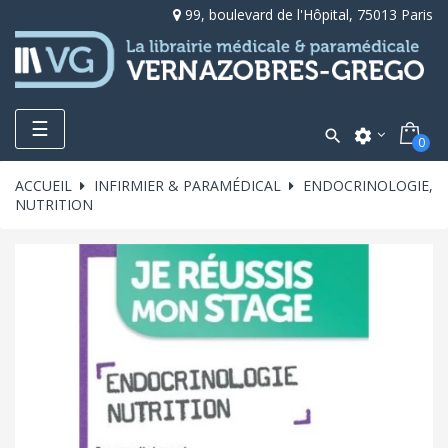
99, boulevard de l'Hôpital, 75013 Paris
Toggle
☰

settings
0
navigation
ACCUEIL
INFIRMIER & PARAMÉDICAL
ENDOCRINOLOGIE,
NUTRITION