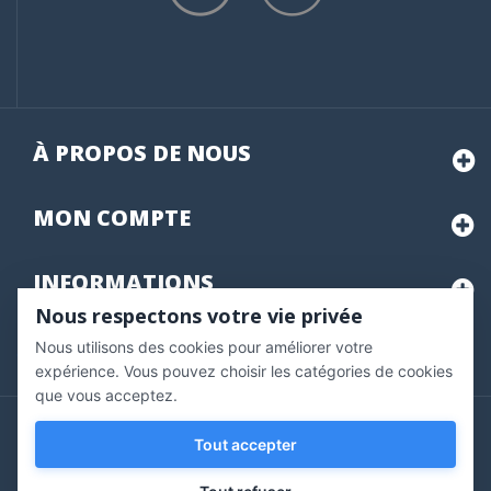
À PROPOS DE NOUS
MON
COMPTE
INFORMATIONS
Nous respectons votre vie privée
Nous utilisons des cookies pour améliorer votre
Marchand approuvé par la Société des Avis Garantis,
cliquez ici
pour vérifier
.
expérience. Vous pouvez choisir les catégories de cookies
que vous acceptez.
Copyright © 2020 Vernazobres Grego - tous droits
Tout accepter
réservés.