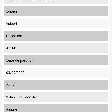
editeur
Vuibert
collection
AS/AP
date de parution
03/07/2025
ISBN
978-2-3116-6618-2
reliure